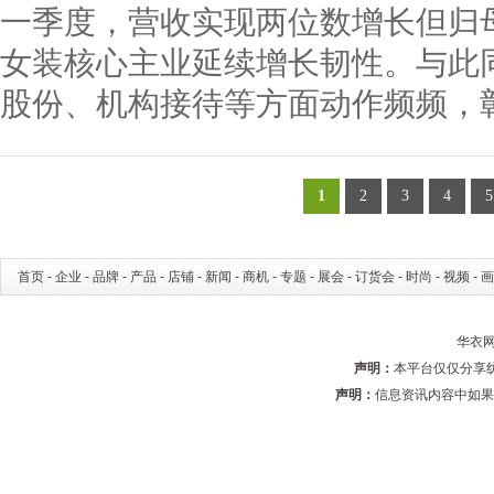
一季度，营收实现两位数增长但归
女装核心主业延续增长韧性。与此
股份、机构接待等方面动作频频，
1
2
3
4
5
首页
-
企业
-
品牌
-
产品
-
店铺
-
新闻
-
商机
-
专题
-
展会
-
订货会
-
时尚
-
视频
-
画
华衣网 
声明：
本平台仅仅分享
声明：
信息资讯内容中如果有