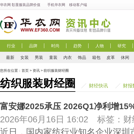
华衣网
彰显
服装
品牌价值
手机华衣网
移动客户端
行业
品牌
时尚
趋势
人物
研究
最新
女装
男装
童装
内衣
饰品
箱包
皮革
休闲
您所在位置：
首页
>
资讯
>
纺织服装财经圈
纺织服装财经圈
财经快讯
财报
富安娜2025承压 2026Q1净利增1
2026年06月16日 16:02
标签：财
近日，国内家纺行业知名企业深圳