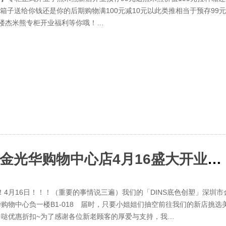
箱子送给你钱还是你的后期购物满100元减10元以此类推相当于预存99
 三楼杰米熊专柜开业福利等你哦！…
祝贺「DINS底色创塑」深圳市金光华购物中心店4月16盛大开业！！
！4月16日！！！（重要的事情说三遍）我们的「DINS底色创塑」深圳市
物中心负一楼B1-018 届时，只要小姐姐们抽空前往我们的新店挑选
哒优惠折扣~为了感谢各位新老顾客的厚爱与支持，我…