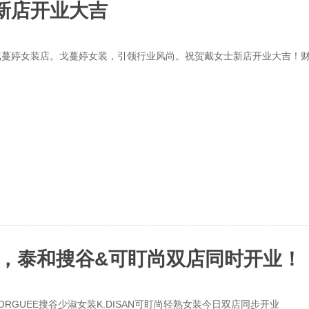
新店开业大吉
戈蔓婷女装店。戈蔓婷女装，引领行业风尚。祝贺戴女士新店开业大吉！
开业，泰和搜谷&可盯尚双店同时开业！
RGUEE搜谷少淑女装K.DISAN可盯尚轻熟女装今日双店同步开业