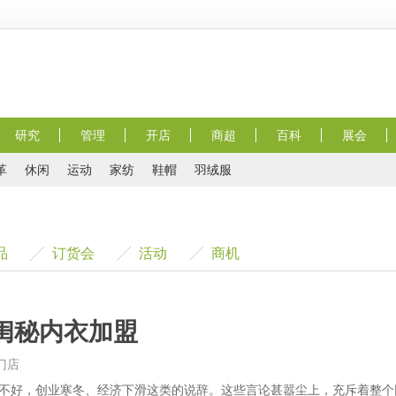
研究
管理
开店
商超
百科
展会
革
休闲
运动
家纺
鞋帽
羽绒服
品
订货会
活动
商机
闺秘内衣加盟
门店
不好，创业寒冬、经济下滑这类的说辞。这些言论甚嚣尘上，充斥着整个