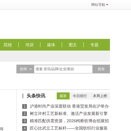
网站导航
院校
培训
媒体
图文
专题
搜索
新闻
搜索 资讯/品牌/企业/新款
头条快讯
最新
今日排行
本周上榜
沪港时尚产业深度联动 香港贸发局在沪举办
1
买手沙龙，推动业界交流
树立许村工艺新标准、激活产业发展新引擎
2
——纺织行业服装制版师/缝纫工（服装制作工）
精准匹配供需资源，2026柯桥纺博会招展招
3
职业技能竞赛许村选拔赛圆满收官！
商对接会即将举行！
匠心比武立工艺标杆——全国纺织行业服装
4
网