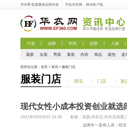
华衣网
彰显
服装
品牌价值
手机华衣网
移动客户端
行业
品牌
时尚
趋势
人物
最新
女装
男装
童装
内衣
饰品
箱包
皮
您所在位置：
首页
>
资讯
>
服装门店
服装门店
商讯
门店
新
现代女性小成本投资创业就选
2021年09月06日 14:36
标签：加盟,内衣店,内衣店加盟,
这两年一直有人讲：经济