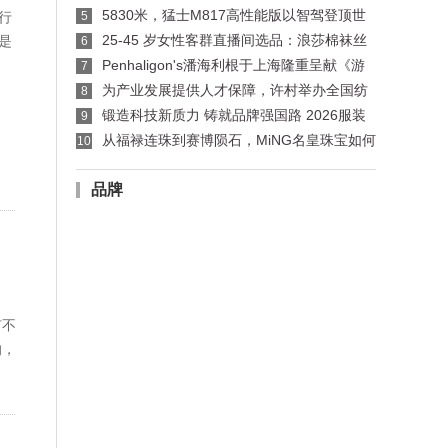
制版师、缝纫工技能竞赛许村选拔赛开赛
5830米，猛士M817高性能版以智驾登顶世
行
5
界公路之巅
25-45 岁女性客群直播间选品：浪莎棉袜丝
是
6
袜适配指南
Penhaligon's潘海利根于上海隆重呈献《游
7
弋之地：伦敦名流录》主题展览 致敬肖像兽首系
为产业发展提供人才保障，许村举办全国纺
8
列十周年传奇篇章
织行业服装制版师/缝纫工职业技能竞赛选拔赛
锻造科技新质力 铸就品牌强国路 2026服装
9
行业科技创新大会在杭州临平召开
从福禄连珠到赛博陨石，MiNG名皇珠宝如何
10
用设计回应行业趋势
品牌
有不
的，