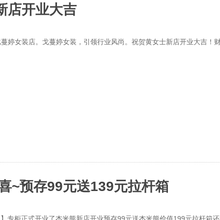
新店开业大吉
戈蔓婷女装店。戈蔓婷女装，引领行业风尚。祝贺黄女士新店开业大吉！
喜~预存99元送139元拉杆箱
【杰米熊】专柜正式开业了杰米熊新店开业预存99元送杰米熊价值199元拉杆箱