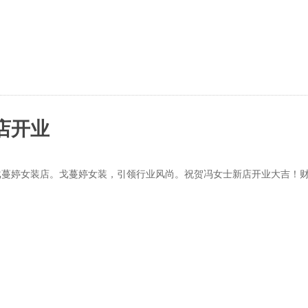
店开业
戈蔓婷女装店。戈蔓婷女装，引领行业风尚。祝贺冯女士新店开业大吉！