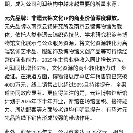
期，成为公司利润结构中越来越重要的增量来源。
元先品牌：非遗云锦文化IP的商业价值深度释放。
元先品牌以南京云锦研究所及南京云锦博物馆为载
体，依托人类非遗云锦织造技艺、学术研究积淀与博
物馆文化展示与公众服务资源，将文化资源转化为高
端装饰艺术品、服配饰及博物馆文创产品等可持续经
营的商业能力。2025年主营业务收入同比增长37%，
利润同比增长67%，文化资源的商业转化能力进一步
验证。在渠道方面，博物馆展厅单店年销售额已突破
4000万元，线上销售占比超过50%且持续提升，全渠
道协同效应显著。更值得关注的是，云锦博物馆新馆
计划于2026年下半年开业，新馆在场馆面积、接待能
力、周边配套等方面较老馆均有明显提升，有望对元
先品牌线下销售形成较强的带动作用。
此外，截至2025年末，公司商誉达18.25亿元，相当