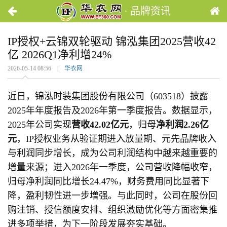
· 品牌资讯
IP授权+云锦双轮驱动 锦泓集团2025营收42
亿 2026Q1净利增24%
2026-05-14 08:56 |
华衣网
近日，锦泓时装集团股份有限公司（603518）披露
2025年年度报告及2026年第一季度报告。数据显示，
2025年公司实现
营收42.02亿元
，归母
净利润2.26亿
元
，IP授权业务从验证期进入放量期、元先品牌收入
与利润同步增长，成为公司利润结构中越来越重要的
增量来源；进入2026年一季度，公司营收降幅收窄，
归母净利润同比增长24.47%，财务费用同比显著下
降，盈利韧性进一步增强。与此同时，公司在股份回
购注销、授信额度安排、组织激励优化等方面密集推
进多项举措，为下一阶段发展夯实基础。