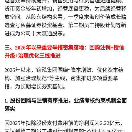
运营效率持续提升，销售费用与存货管理更趋健康、
货币资金较年初增加，经营底盘更稳，为后续经营释
放空间。从股东结构来看，一季度末海创价值成长精
选壹号私募证券投资基金、第二期员工持股计划等新
进成为公司十大流通股东。
三、2026年以来重要举措密集落地：回购注销+授信
升级+治理优化三线推进
2026年以来，锦泓集团围绕“降本增效、优化资本结
构、加强治理规范”等主线，密集推进多项重要举
措，为长期增长夯实基础。
1. 股份回购与注销有序推进，业绩考核约束机制全面
落实
因2025年扣除股份支付费用前的净利润为2.22亿元，
未达到第二期员工持股计划规定的“不低于4.46亿元”