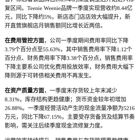
复区间。Teenie Weenie品牌一季度实现营收约8.44亿
元，同比下降约5%，新店态门店店效大幅提升，新
开直营旗舰店月销售额同比增长近两倍。
在费用管控方面
，公司一季度期间费用率同比下降
3.79个百分点至55.63%，其中销售费用率下降1.12个
百分点、财务费用率下降3.38个百分点，销售费用率
下降主要系公司优化费用投放效率，财务费用大幅下
降则源于可转债相关费用不再发生。
在资产质量方面
，一季度末存货较上年末减少
8.31%，库存结构更趋健康；货币资金较年初增加
26.88%。一季度经营活动产生的现金流量净额为5216
万元，同比下降67.15%，主要受存货备货及结算节奏
影响，需关注后续季度现金流修复力度。