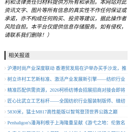
利和法律责任归材料提供方所有和承担。本网站对此
资讯文字、图片等所有信息的真实性不作任何保证或
承诺，亦不构成任何购买、投资等建议，据此操作者
风险自担。本平台仅提供信息存储服务。如有侵权，
请联系我们删除！）
相关报道
沪港时尚产业深度联动 香港贸发局在沪举办买手沙龙，推
树立许村工艺新标准、激活产业发展新引擎——纺织行业
动业界交流
精准匹配供需资源，2026柯桥纺博会招展招商对接会即将
服装制版师/缝纫工（服装制作工）职业技能竞赛许村选拔
匠心比武立工艺标杆——全国纺织行业服装制版师、缝纫
举行！
赛圆满收官！
5830米，猛士M817高性能版以智驾登顶世界公路之巅
工技能竞赛许村选拔赛开赛
Penhaligon's潘海利根于上海隆重呈献《游弋之地：伦敦名