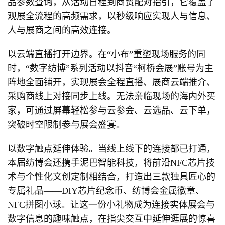
品参数查询，从活动日程到商贸配对指引，它覆盖了
观展全流程的高频需求，以秒级响应实现人与信息、
人与展商之间的高效连接。
以云端直播打开边界。在“小布”重塑现场服务的同
时，“数字纺博”系列活动以抖音“柯桥会展”账号为主
阵地全面铺开，实现展会全程直播、展商云端推介、
采购商线上对接同步上线。无法亲临现场的海内外买
家，可通过屏幕轻松参与云参会、云选品、云下单，
突破时空限制参与展会盛宴。
以数字触点延伸体验。当线上线下的连接都已打通，
本届纺博会还携手泥巴智能科技，将前沿NFC芯片技
术与个性化文创定制相结合，打造出三款独具匠心的
专属礼品——DIY芯片纪念币、纺博会金属徽章、
NFC拼图小球。让这一份小礼物成为连接实体展会与
数字信息的趣味触点，在指尖交互中延伸逛展的惊喜