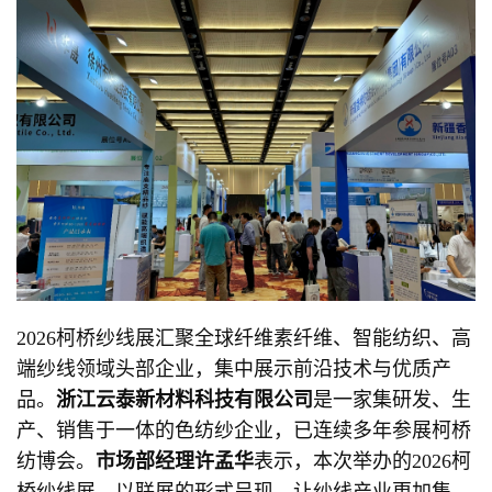
2026柯桥纱线展汇聚全球纤维素纤维、智能纺织、高
端纱线领域头部企业，集中展示前沿技术与优质产
品。
浙江云泰新材料科技有限公司
是一家集研发、生
产、销售于一体的色纺纱企业，已连续多年参展柯桥
纺博会。
市场部经理许孟华
表示，本次举办的2026柯
桥纱线展，以联展的形式呈现，让纱线产业更加集