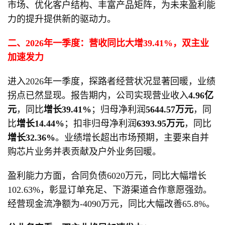
市场、优化客户结构、丰富产品矩阵，为未来盈利能
力的提升提供新的驱动力。
二、2026年一季度：营收同比大增39.41%，双主业
加速发力
进入2026年一季度，探路者经营状况显著回暖，业绩
拐点已然显现。报告期内，公司实现营业收入
4.96亿
元
，同比
增长39.41%
；归母净利润
5644.57万元
，同
比
增长14.44%
；扣非归母净利润
6393.95万元
，同比
增长32.36%
。业绩增长超出市场预期，主要来自并
购芯片业务并表贡献及户外业务回暖。
盈利能力方面，合同负债6020万元，同比大幅增长
102.63%，彰显订单充足、下游渠道合作意愿强劲。
经营现金流净额为-4090万元，同比大幅改善65.8%。