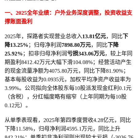
一、2025全年业绩：户外业务深度调整，投资收益支
撑账面盈利
2025年，探路者实现营业总收入
13.81亿元
，同比
下
降13.25%
；归母净利润
7898.80万元
，同比
下降
25.92%
；扣非归母净利润
亏损343.06万元
，较上年同
期盈利8412.42万元大幅下滑104.08%；经营活动产生
的现金流量净额为4075.80万元，同比下降81.90%；
基本每股收益为0.0935元，加权平均净资产收益率为
3.99%。公司拟向全体股东每10股派发现金红利0.1元
（含税），分红幅度略有缩窄（上年同期为每10股
0.12元）。
从单季表现看，2025年第四季度营收4.28亿元，同比
下降11.58%，归母净利润4595.1万元，同比上升
842.21%；单季扣非净利润则出现较大亏损（-3036.76