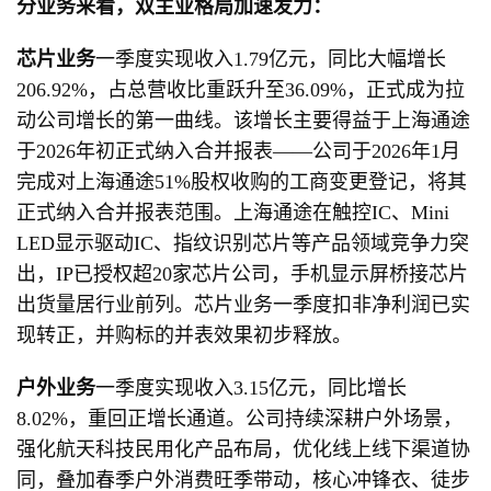
分业务来看，双主业格局加速发力：
芯片业务
一季度实现收入1.79亿元，同比大幅增长
206.92%，占总营收比重跃升至36.09%，正式成为拉
动公司增长的第一曲线。该增长主要得益于上海通途
于2026年初正式纳入合并报表——公司于2026年1月
完成对上海通途51%股权收购的工商变更登记，将其
正式纳入合并报表范围。上海通途在触控IC、Mini
LED显示驱动IC、指纹识别芯片等产品领域竞争力突
出，IP已授权超20家芯片公司，手机显示屏桥接芯片
出货量居行业前列。芯片业务一季度扣非净利润已实
现转正，并购标的并表效果初步释放。
户外业务
一季度实现收入3.15亿元，同比增长
8.02%，重回正增长通道。公司持续深耕户外场景，
强化航天科技民用化产品布局，优化线上线下渠道协
同，叠加春季户外消费旺季带动，核心冲锋衣、徒步