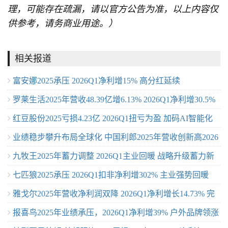
理，可能存在疏漏，请以官方公告为准，以上内容仅
供参考，请务商业用途。）
相关报道
富安娜2025承压 2026Q1净利增15% 高分红延续
罗莱生活2025年营收48.39亿增6.13% 2026Q1净利增30.5%
红豆股份2025亏损4.23亿 2026Q1扭亏为盈 加码AI智能化
毛利率创新高
业绩稳步攀升布局全球化 中国利郎2025年营收创新高2026
转型
九牧王2025年蓄力调整 2026Q1主业回暖 战略升级蓄力新
年开局向好
七匹狼2025承压 2026Q1扣非净利增302% 主业强势回暖
增长
雅戈尔2025年营收净利润双降 2026Q1净利增长14.73% 完
报喜鸟2025年业绩承压，2026Q1净利增39% 户外品牌领涨
成代际传承开启新征程