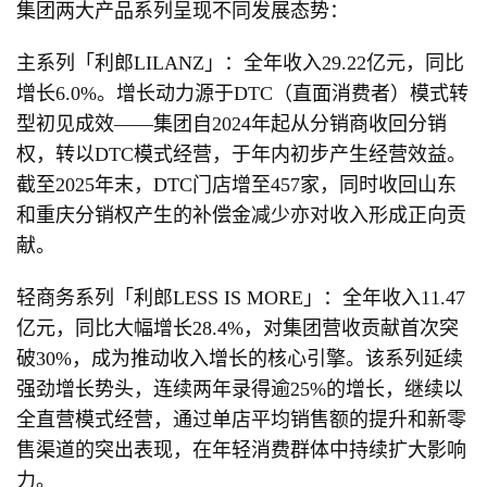
集团两大产品系列呈现不同发展态势：
主系列「利郎LILANZ」：全年收入29.22亿元，同比
增长6.0%。增长动力源于DTC（直面消费者）模式转
型初见成效——集团自2024年起从分销商收回分销
权，转以DTC模式经营，于年内初步产生经营效益。
截至2025年末，DTC门店增至457家，同时收回山东
和重庆分销权产生的补偿金减少亦对收入形成正向贡
献。
轻商务系列「利郎LESS IS MORE」：全年收入11.47
亿元，同比大幅增长28.4%，对集团营收贡献首次突
破30%，成为推动收入增长的核心引擎。该系列延续
强劲增长势头，连续两年录得逾25%的增长，继续以
全直营模式经营，通过单店平均销售额的提升和新零
售渠道的突出表现，在年轻消费群体中持续扩大影响
力。