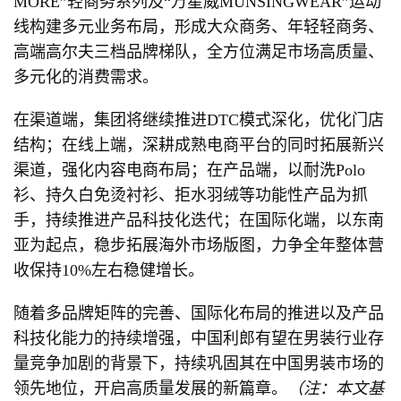
MORE”轻商务系列及“万星威MUNSINGWEAR”运动
线构建多元业务布局，形成大众商务、年轻轻商务、
高端高尔夫三档品牌梯队，全方位满足市场高质量、
多元化的消费需求。
在渠道端，集团将继续推进DTC模式深化，优化门店
结构；在线上端，深耕成熟电商平台的同时拓展新兴
渠道，强化内容电商布局；在产品端，以耐洗Polo
衫、持久白免烫衬衫、拒水羽绒等功能性产品为抓
手，持续推进产品科技化迭代；在国际化端，以东南
亚为起点，稳步拓展海外市场版图，力争全年整体营
收保持10%左右稳健增长。
随着多品牌矩阵的完善、国际化布局的推进以及产品
科技化能力的持续增强，中国利郎有望在男装行业存
量竞争加剧的背景下，持续巩固其在中国男装市场的
领先地位，开启高质量发展的新篇章。
（注：本文基