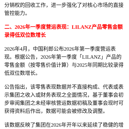
分销权的回收工作，进一步强化了对核心市场的直接
管控能力。
二、2026年一季度营运表现：LILANZ产品零售金额
录得低双位数增长
2026年4月，中国利郎公布2026年第一季度营运表
现。根据公告，2026年第一季度「LILANZ」产品的
零售金额（按零售价值计算）与2025年同期比较录得
低双位数增长。
公告指出，该零售表现数据并不直接构成、代表或表
示集团之收入或财务表现之全面情况，基于董事会初
步审阅集团之未经审核营运数据初稿及董事会现时可
获得资料后作出，数据可能会被修改及调整。
该数据反映了集团在2026年开年以来延续了稳健的增