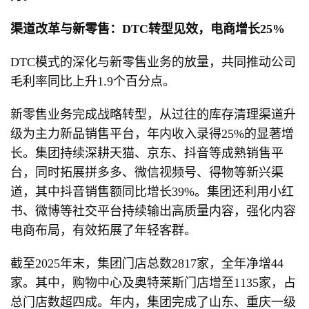
渠道改革与新零售：DTC转型见效，电商增长25%
DTC模式的深化与新零售业务的放量，共同推动公司
毛利率同比上升1.9个百分点。
新零售业务完成战略转型，从过往的库存清理渠道升
级为主力新品销售平台，年内收入录得25%的显著增
长。集团持续深耕天猫、京东、抖音等成熟销售平
台，同时拓展拼多多、微信视频号、得物等新兴渠
道，其中抖音销售额同比增长39%。集团还利用小红
书、微博等社交平台持续输出高质量内容，强化内容
电商布局，有效拓展了年轻客群。
截至2025年末，集团门店总数2817家，全年净增44
家。其中，购物中心及奥特莱斯门店增至1135家，占
总门店数超四成。年内，集团完成了山东、重庆一级