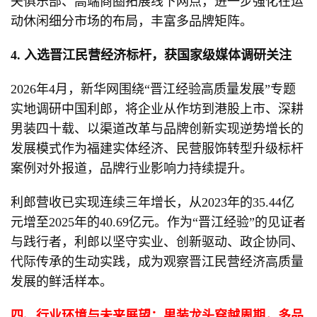
夫俱乐部、高端商圈拓展线下网点，进一步强化在运
动休闲细分市场的布局，丰富多品牌矩阵。
4. 入选晋江民营经济标杆，获国家级媒体调研关注
2026年4月，新华网围绕“晋江经验高质量发展”专题
实地调研中国利郎，将企业从作坊到港股上市、深耕
男装四十载、以渠道改革与品牌创新实现逆势增长的
发展模式作为福建实体经济、民营服饰转型升级标杆
案例对外报道，品牌行业影响力持续提升。
利郎营收已实现连续三年增长，从2023年的35.44亿
元增至2025年的40.69亿元。作为“晋江经验”的见证者
与践行者，利郎以坚守实业、创新驱动、政企协同、
代际传承的生动实践，成为观察晋江民营经济高质量
发展的鲜活样本。
四、行业环境与未来展望：男装龙头穿越周期，多品