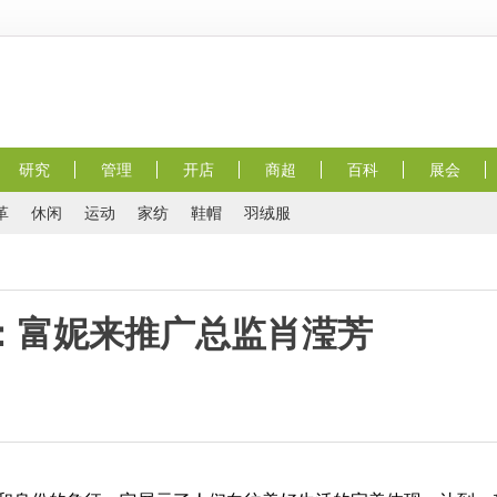
研究
管理
开店
商超
百科
展会
革
休闲
运动
家纺
鞋帽
羽绒服
访：富妮来推广总监肖滢芳