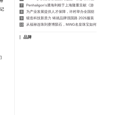
种
袜适配指南
Penhaligon's潘海利根于上海隆重呈献《游
7
随记
弋之地：伦敦名流录》主题展览 致敬肖像兽首系
为产业发展提供人才保障，许村举办全国纺
8
列十周年传奇篇章
织行业服装制版师/缝纫工职业技能竞赛选拔赛
锻造科技新质力 铸就品牌强国路 2026服装
9
行业科技创新大会在杭州临平召开
从福禄连珠到赛博陨石，MiNG名皇珠宝如何
10
用设计回应行业趋势
品牌
们