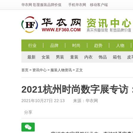
华衣网
彰显
服装
品牌价值
手机华衣网
移动客户端
行业
品牌
时尚
趋势
人物
最新
女装
男装
童装
内衣
饰品
箱包
皮
首页
>
资讯中心
>
服装人物资讯
> 正文
2021杭州时尚数字展专
2021年10月27日 22:13 来源：华衣网
分享