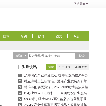
网站导航
院校
培训
媒体
图文
专题
搜索
新闻
搜索 资讯/品牌/企业/新款
头条快讯
最新
今日排行
本周上榜
沪港时尚产业深度联动 香港贸发局在沪举办
1
买手沙龙，推动业界交流
树立许村工艺新标准、激活产业发展新引擎
2
——纺织行业服装制版师/缝纫工（服装制作工）
精准匹配供需资源，2026柯桥纺博会招展招
3
职业技能竞赛许村选拔赛圆满收官！
商对接会即将举行！
匠心比武立工艺标杆——全国纺织行业服装
4
制版师、缝纫工技能竞赛许村选拔赛开赛
5830米，猛士M817高性能版以智驾登顶世
5
界公路之巅
25-45 岁女性客群直播间选品：浪莎棉袜丝
6