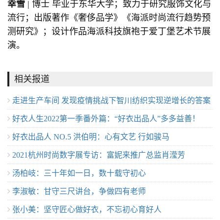
幸雪
| 博士 毕业于东华大学；致力于研究服饰文化与
流行；出版著作《奢侈品学》《海派时尚流行趋势预
测研究》；设计作品海派科技旗袍于爱丁堡艺术节展
演。
相关报道
走进生产车间 发现疫情挑战下智川纺织实现逆增长的答案
好衣人生2022第一季番外篇：“好衣出品人”多多益善！
好衣出品人 NO.5 洪伯明：心有文艺 行如骏马
2021杭州时尚数字展专访：富妮来推广总监肖滢芳
汤柏岐：三十年如一日，数十载守初心
李淑敏：甘守三尺讲台，争做四有老师
张小美：坚守匠心做好衣，不忘初心育好人