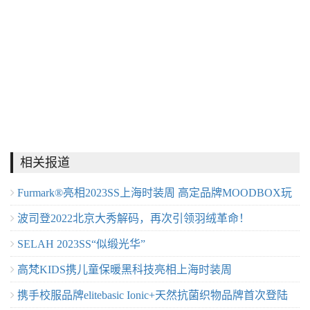
相关报道
Furmark®亮相2023SS上海时装周 ⾼定品牌MOODBOX玩
波司登2022北京大秀解码，再次引领羽绒革命！
味皮草新时尚
SELAH 2023SS“似缎光华”
高梵KIDS携儿童保暖黑科技亮相上海时装周
携手校服品牌elitebasic Ionic+天然抗菌织物品牌首次登陆