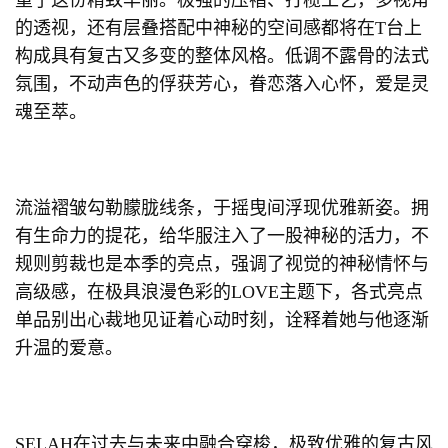
重了这份精致华丽。极强的压褶、打榄工艺，多视角
的透视，还有层叠搭配中神秘的空间感都将在T台上
构成具有复古又多变的整体风格。低调不露骨的法式
氛围，不动声色的俘获芳心，眷恋落入心怀，爱是灵
魂至萃。
流溢褶皱勾勒朦胧线条，于摇曳间浮现优雅新姿。拥
有生命力的提花，给华服注入了一股神秘的活力，不
规则剪裁也是本季的亮点，强调了视觉的神秘情怀与
高级感，在极具浪漫色彩的LOVE主题下，各式亮点
单品别出心裁地见证着心动时刻，诠释着她与他逐渐
升温的爱意。
SELAH在过去与未来中融合穿梭，极致优雅的复古风