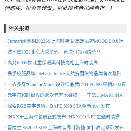
所有信息的真实性不作任何保证或承诺，亦不构成任
何购买、投资等建议，据此操作者风险自担。）
相关报道
Furmark®亮相2023SS上海时装周 ⾼定品牌MOODBOX玩
波司登2022北京大秀解码，再次引领羽绒革命！
味皮草新时尚
高梵KIDS携儿童保暖黑科技亮相上海时装周
携手校服品牌elitebasic Ionic+天然抗菌织物品牌首次登陆
一衣多穿“One for More”设计师品牌LYN FONG亮相2023春
2023SS上海时装周
元宇宙和时尚界的跨次元艺术碰撞——丁洁D.MARTINA
夏上海时装周
探索RGB美学灵感，BAPE SK8 STA全新系列发布
QUEEN 向阳而生·上海发布秀
INXX于上海时装周正式发布 INXXCO.NET主题时装秀
蔓楼兰 SS2023 SIFS上海时装周【游仙·梦】高定系列发布