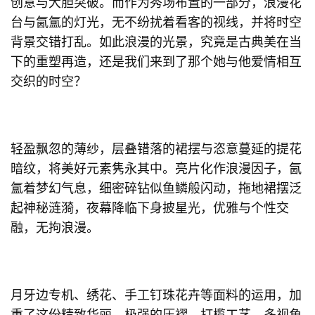
创意与大胆突破。而作为秀场布置的一部分，浪漫花
台与氤氲的灯光，无不纷扰着看客的视线，并将时空
背景交错打乱。如此浪漫的光景，究竟是古典美在当
下的重塑再造，还是我们来到了那个她与他爱情相互
交织的时空？
轻盈飘忽的薄纱，层叠错落的裙摆与恣意蔓延的提花
暗纹，将美好元素隽永其中。亮片化作浪漫因子，氤
氲着梦幻气息，细密碎钻似鱼鳞般闪动，拖地裙摆泛
起神秘涟漪，夜幕降临下身披星光，优雅与个性交
融，无拘浪漫。
月牙边专机、绣花、手工钉珠花卉等面料的运用，加