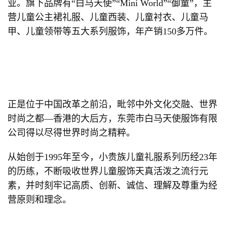
业。旗下品牌有“白马天使”“Mini World”“御童”，主
营儿童公主裙礼服、儿童西装、儿童衬衣、儿童马
甲、儿童领带等五大系列服饰，年产销150多万件。
正是位于中国改革之前沿，毗邻中外文化交融、世界
时尚之都—香港的大后方，东莞市白马天使服饰有限
公司得以尽得世界时尚之精粹。
从始创于1995年至今，小贵族儿童礼服系列历经23年
的历练，不断吸收世界儿童服饰天真活泼之流行元
素，并时刻牢记高质、创新、诚信、理解及尊重为经
营原则和理念。