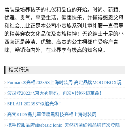
着装是培养孩子的礼仪和品位的开始。时尚、新颖、
优雅、贵气，享受生活，健康快乐，并懂得感恩父母
和社会…此正是本公司小贵族系列儿童礼服一直倡导
的精英穿衣文化品位及贵族精神！无论绅士十足的小
西装还是纯洁、优雅、高贵的公主裙都广受客户青
睐，畅销海内外，在业界享有极高的知名度。
相关报道
Furmark®亮相2023SS上海时装周 ⾼定品牌MOODBOX玩
波司登2022北京大秀解码，再次引领羽绒革命！
味皮草新时尚
SELAH 2023SS“似缎光华”
高梵KIDS携儿童保暖黑科技亮相上海时装周
携手校服品牌elitebasic Ionic+天然抗菌织物品牌首次登陆