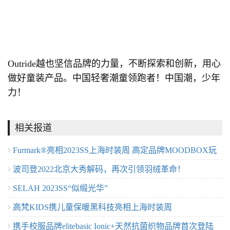
Outride越也坚信品牌的力量，不断探索和创新，用心
做好童装产品。中国轻奢潮童领跑者！中国潮，少年
力！
相关报道
Furmark®亮相2023SS上海时装周 ⾼定品牌MOODBOX玩
波司登2022北京大秀解码，再次引领羽绒革命！
味皮草新时尚
SELAH 2023SS“似缎光华”
高梵KIDS携儿童保暖黑科技亮相上海时装周
携手校服品牌elitebasic Ionic+天然抗菌织物品牌首次登陆