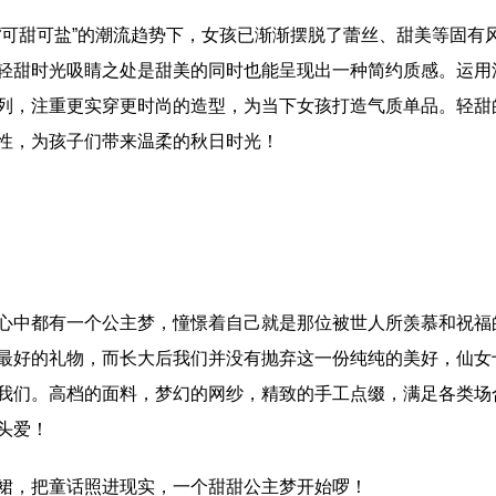
“可甜可盐”的潮流趋势下，女孩已渐渐摆脱了蕾丝、甜美等固有
轻甜时光吸睛之处是甜美的同时也能呈现出一种简约质感。运用
列，注重更实穿更时尚的造型，为当下女孩打造气质单品。轻甜
性，为孩子们带来温柔的秋日时光！
心中都有一个公主梦，憧憬着自己就是那位被世人所羡慕和祝福
最好的礼物，而长大后我们并没有抛弃这一份纯纯的美好，仙女
我们。高档的面料，梦幻的网纱，精致的手工点缀，满足各类场
头爱！
裙，把童话照进现实，一个甜甜公主梦开始啰！