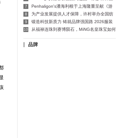
在
袜适配指南
Penhaligon's潘海利根于上海隆重呈献《游
7
弋之地：伦敦名流录》主题展览 致敬肖像兽首系
为产业发展提供人才保障，许村举办全国纺
8
列十周年传奇篇章
织行业服装制版师/缝纫工职业技能竞赛选拔赛
锻造科技新质力 铸就品牌强国路 2026服装
9
行业科技创新大会在杭州临平召开
从福禄连珠到赛博陨石，MiNG名皇珠宝如何
10
用设计回应行业趋势
品牌
都
显
孩