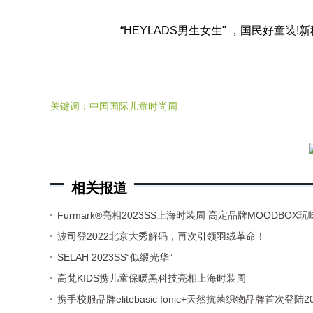
“HEYLADS男生女生" ，国民好童
关键词：
中国国际儿童时尚周
相关报道
Furmark®亮相2023SS上海时装周 ⾼定品牌MOODBOX
波司登2022北京大秀解码，再次引领羽绒革命！
SELAH 2023SS“似缎光华”
高梵KIDS携儿童保暖黑科技亮相上海时装周
携手校服品牌elitebasic Ionic+天然抗菌织物品牌首次登陆