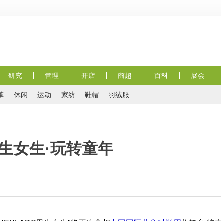
研究
管理
开店
商超
百科
展会
革
休闲
运动
家纺
鞋帽
羽绒服
S男生女生·玩转童年