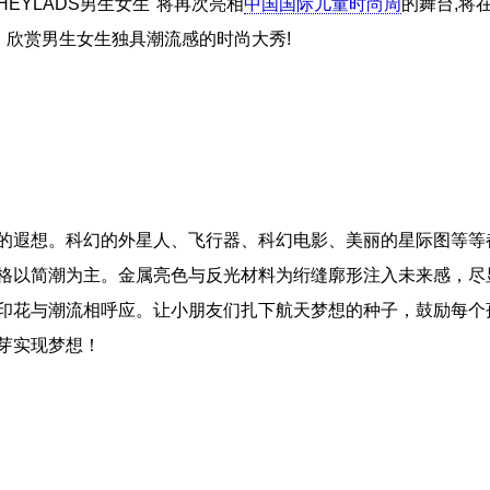
“ HEYLADS男生女生"将再次亮相
中国国际儿童时尚周
的舞台,将
，欣赏男生女生独具潮流感的时尚大秀!
的遐想。科幻的外星人、飞行器、科幻电影、美丽的星际图等等
格以简潮为主。金属亮色与反光材料为绗缝廓形注入未来感，尽
印花与潮流相呼应。让小朋友们扎下航天梦想的种子，鼓励每个
芽实现梦想！