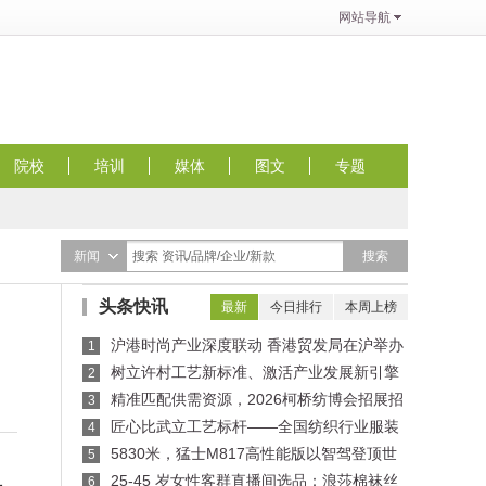
网站导航
院校
培训
媒体
图文
专题
搜索
新闻
搜索 资讯/品牌/企业/新款
头条快讯
最新
今日排行
本周上榜
沪港时尚产业深度联动 香港贸发局在沪举办
1
买手沙龙，推动业界交流
树立许村工艺新标准、激活产业发展新引擎
2
——纺织行业服装制版师/缝纫工（服装制作工）
精准匹配供需资源，2026柯桥纺博会招展招
3
职业技能竞赛许村选拔赛圆满收官！
商对接会即将举行！
匠心比武立工艺标杆——全国纺织行业服装
4
制版师、缝纫工技能竞赛许村选拔赛开赛
5830米，猛士M817高性能版以智驾登顶世
5
界公路之巅
25-45 岁女性客群直播间选品：浪莎棉袜丝
6