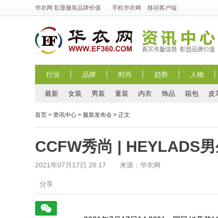
华衣网
彰显
服装
品牌价值
手机华衣网
移动客户端
行业
品牌
时尚
趋势
人物
最新
女装
男装
童装
内衣
饰品
箱包
皮
首页
>
资讯中心
>
服装发布会
> 正文
CCFW秀尚 | HEYLAD
2021年07月17日 20:17 来源：华衣网
分享