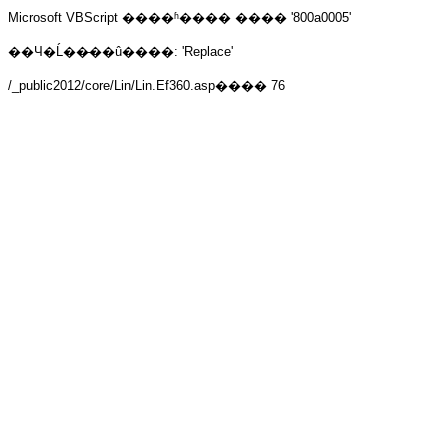
Microsoft VBScript ����ʱ����
���� '800a0005'
��Ч�Ĺ��̵��û����: 'Replace'
/_public2012/core/Lin/Lin.Ef360.asp
���� 76