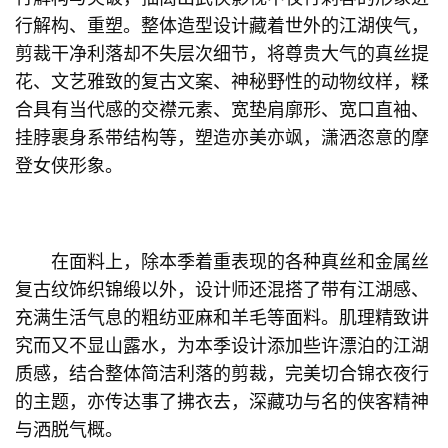
行解构、重塑。整体造型设计藏着世外的江湖侠气，
剪裁干净利落却不失层次细节，将尊贵大气的真丝提
花、文艺雅致的复古文案、神秘野性的动物纹样，糅
合具有当代感的交襟元素、宽垫肩廓形、宽口直袖、
挂脖裹身系带结构等，塑造亦美亦飒，潇洒恣意的摩
登女侠形象。
在面料上，除本季着重表现的各种真丝和金属丝
复古纹饰织锦缎以外，设计师还混搭了带有江湖感、
充满生活气息的粗纺亚麻和羊毛等面料。肌理精致讲
究而又不显山露水，为本季设计添加些许漂泊的江湖
质感，结合整体简洁利落的剪裁，完美切合锦衣夜行
的主题，亦传达事了拂衣去，深藏功与名的侠客精神
与洒脱气概。