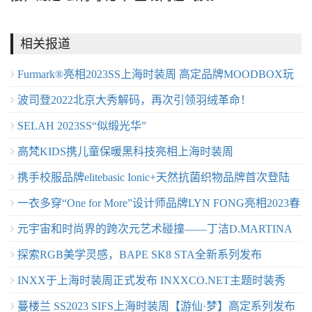
相关报道
Furmark®亮相2023SS上海时装周 ⾼定品牌MOODBOX玩
波司登2022北京大秀解码，再次引领羽绒革命！
味皮草新时尚
SELAH 2023SS“似缎光华”
高梵KIDS携儿童保暖黑科技亮相上海时装周
携手校服品牌elitebasic Ionic+天然抗菌织物品牌首次登陆
一衣多穿“One for More”设计师品牌LYN FONG亮相2023春
2023SS上海时装周
元宇宙和时尚界的跨次元艺术碰撞——丁洁D.MARTINA
夏上海时装周
探索RGB美学灵感，BAPE SK8 STA全新系列发布
QUEEN 向阳而生·上海发布秀
INXX于上海时装周正式发布 INXXCO.NET主题时装秀
蔓楼兰 SS2023 SIFS上海时装周【游仙·梦】高定系列发布