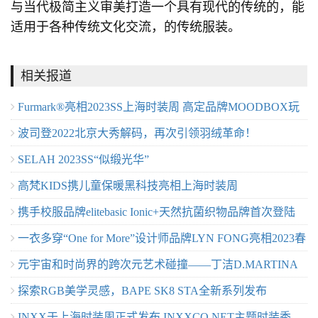
与当代极简主义审美打造一个具有现代的传统的，能
适用于各种传统文化交流，的传统服装。
相关报道
Furmark®亮相2023SS上海时装周 ⾼定品牌MOODBOX玩
波司登2022北京大秀解码，再次引领羽绒革命！
味皮草新时尚
SELAH 2023SS“似缎光华”
高梵KIDS携儿童保暖黑科技亮相上海时装周
携手校服品牌elitebasic Ionic+天然抗菌织物品牌首次登陆
一衣多穿“One for More”设计师品牌LYN FONG亮相2023春
2023SS上海时装周
元宇宙和时尚界的跨次元艺术碰撞——丁洁D.MARTINA
夏上海时装周
探索RGB美学灵感，BAPE SK8 STA全新系列发布
QUEEN 向阳而生·上海发布秀
INXX于上海时装周正式发布 INXXCO.NET主题时装秀