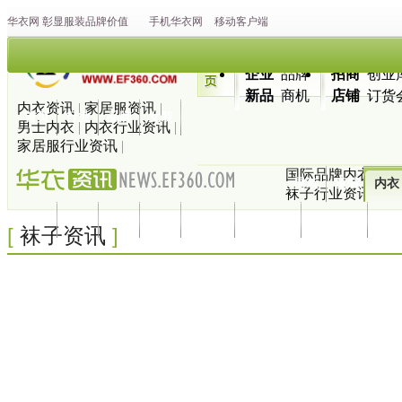
华衣网
彰显
服装
品牌价值
手机华衣网
移动客户端
企业
品牌
招商
创业
新品
商机
店铺
订货
内衣资讯
|
家居服资讯
|
首页
行业
品牌
女装
男士内衣
|
内衣行业资讯
|
家居服行业资讯
|
国际品牌内衣
|
内
男装
童装
内衣
袜子行业资讯
|
袜
休闲
运动
家纺
鞋帽
羽绒服
流行趋势
服装搭配
地图
[
]
袜子资讯