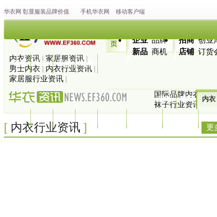
华衣网
彰显
服装
品牌价值
手机华衣网
移动客户端
企业
品牌
招商
创业
新品
商机
店铺
订货
内衣资讯
|
家居服资讯
|
首页
行业
品牌
女装
男士内衣
|
内衣行业资讯
|
家居服行业资讯
|
国际品牌内衣
|
内
男装
童装
内衣
袜子行业资讯
|
袜
休闲
运动
家纺
鞋帽
羽绒服
流行趋势
服装搭配
地图
[
]
内衣行业资讯
更