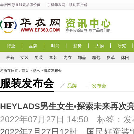
华衣网
彰显
服装
品牌价值
手机华衣网
移动客户端
行业
品牌
时尚
趋势
人物
研究
最新
女装
男装
童装
内衣
饰品
箱包
皮革
休闲
您所在位置：
首页
>
资讯
>
服装发布会
服装发布会
品牌
发布会
HEYLADS男生女生•探索未来再次
2022年07月27日 14:50
标签：发
2022年7月27日12时，国民好童装