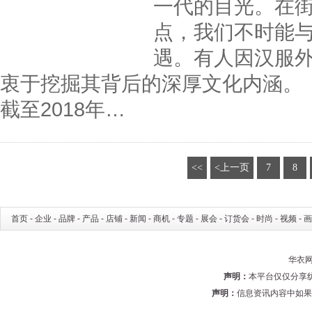
一代的目光。在
点，我们不时能
遇。有人因汉服
衷于挖掘其背后的深厚文化内涵。《
截至2018年…
<<
<上一页
7
8
首页
-
企业
-
品牌
-
产品
-
店铺
-
新闻
-
商机
-
专题
-
展会
-
订货会
-
时尚
-
视频
-
画
华衣网 
声明：
本平台仅仅分享
声明：
信息资讯内容中如果有