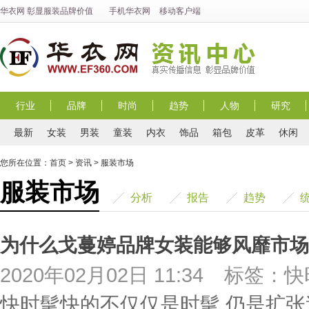
华衣网
彰显
服装
品牌价值
手机华衣网
移动客户端
行业
品牌
时尚
趋势
人物
研究
最新
女装
男装
童装
内衣
饰品
箱包
皮革
休闲
您所在位置：
首页
>
资讯
>
服装市场
服装市场
分析
报告
趋势
为什么戈蔓婷品牌女装能够风靡市场
2020年02月02日 11:34
标签：快
快时髦快的不仅仅是时髦,仍是扩张