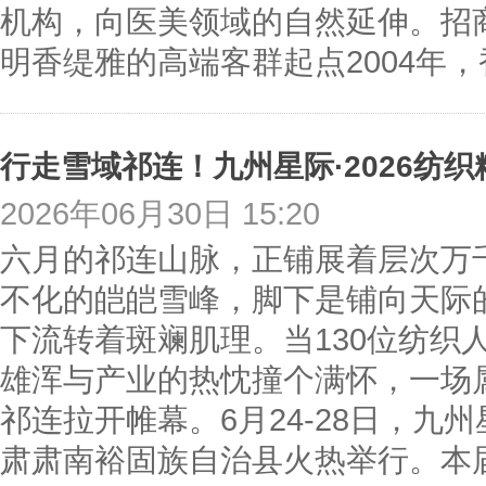
机构，向医美领域的自然延伸。招
明香缇雅的高端客群起点2004年
行走雪域祁连！九州星际·2026纺
2026年06月30日 15:20
六月的祁连山脉，正铺展着层次万
不化的皑皑雪峰，脚下是铺向天际
下流转着斑斓肌理。当130位纺织
雄浑与产业的热忱撞个满怀，一场
祁连拉开帷幕。6月24-28日，九州
肃肃南裕固族自治县火热举行。本