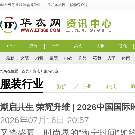
华衣网
彰显
服装
品牌价值
手机华衣网
移动客户端
行业
品牌
时尚
趋势
人物
研究
最新
女装
男装
童装
内衣
饰品
箱包
皮革
休闲
您所在位置：
首页
>
资讯
>
服装行业
服装行业
数据
企业
科技
潮启共生 荣耀升维 | 2026中国国
2026年07月16日 20:57
又逢盛夏，时尚界的“海宁时间”如