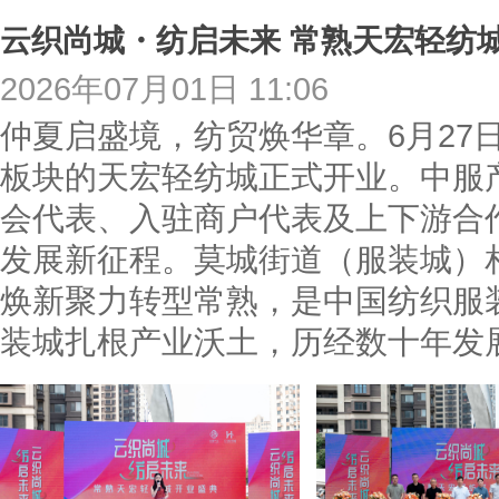
云织尚城・纺启未来 常熟天宏轻纺
2026年07月01日 11:06
仲夏启盛境，纺贸焕华章。6月27
板块的天宏轻纺城正式开业。中服
会代表、入驻商户代表及上下游合
发展新征程。莫城街道（服装城）
焕新聚力转型常熟，是中国纺织服
装城扎根产业沃土，历经数十年发