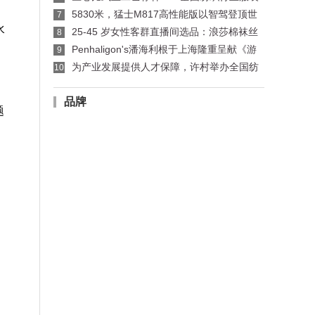
制版师、缝纫工技能竞赛许村选拔赛开赛
5830米，猛士M817高性能版以智驾登顶世
7
界公路之巅
水
25-45 岁女性客群直播间选品：浪莎棉袜丝
8
袜适配指南
Penhaligon's潘海利根于上海隆重呈献《游
9
弋之地：伦敦名流录》主题展览 致敬肖像兽首系
为产业发展提供人才保障，许村举办全国纺
10
列十周年传奇篇章
织行业服装制版师/缝纫工职业技能竞赛选拔赛
品牌
题