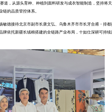
男装赛道，从源头育种、种植到面料研发与成衣智能制造，坚持将
业链的品质管控体系。
杨敏德接待北京市副市长唐文弘、乌鲁木齐市市长牙合甫・排都
品牌依托新疆长绒棉搭建的全链路产业布局，十如仕深耕可持续