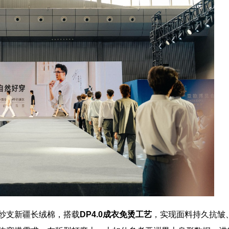
纱支新疆长绒棉，搭载
DP4.0
成衣免烫工艺
，实现面料持久抗皱