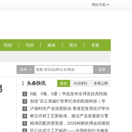
网站导航
院校
培训
媒体
图文
专题
搜索
新闻
搜索 资讯/品牌/企业/新款
头条快讯
最新
今日排行
本周上榜
棉
0碳、0毒、0废｜华昌发布全球首款高性能
1
全水性鞋革“三零生态皮”
创造“百公里破6”世界纪录的鞋面科技｜华
2
昌“蜂鸟翼网纱”定义极致轻量
沪港时尚产业深度联动 香港贸发局在沪举办
3
买手沙龙，推动业界交流
树立许村工艺新标准、激活产业发展新引擎
4
——纺织行业服装制版师/缝纫工（服装制作工）
精准匹配供需资源，2026柯桥纺博会招展招
5
职业技能竞赛许村选拔赛圆满收官！
商对接会即将举行！
匠心比武立工艺标杆——全国纺织行业服装
6