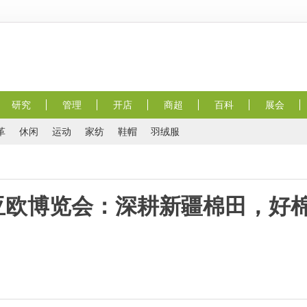
研究
管理
开店
商超
百科
展会
革
休闲
运动
家纺
鞋帽
羽绒服
亚欧博览会：深耕新疆棉田，好