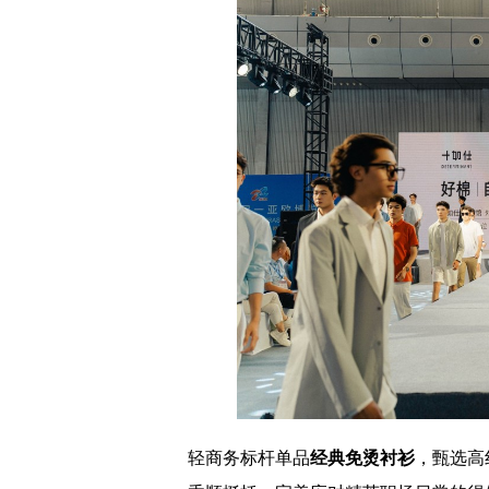
轻商务标杆单品
经典免烫衬衫
，甄选高