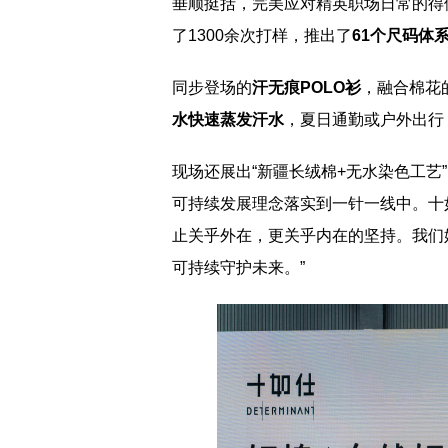
垂顺挺括，完美应对精英职场日常的得
了1300余次打样，推出了
61
个尺码体
同步登场的
汗无痕
POLO
衫
，融合棉花
水快速蒸发汗水
，夏日通勤或户外出行
现场还展出“新疆长绒棉+无水染色工艺
可持续发展理念落实到一针一线中。十
止关乎外在，更关乎内在的坚持。我们
可持续守护未来。”