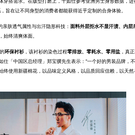
体穿搭需求。在版型打磨上，十如仕参考亚洲男士身形数据，进
系
，旨在让不同身型的消费者都能获得近乎定制的合身体验。
的亲肤透气属性与出汗隐形科技：
面料外层拒水不显汗渍、内层
，始终清爽体面。
”的
环保衬衫
，该衬衫的染色过程
零排放、零耗水、零用盐
，真正
如仕「中国区总经理」郑宝骥先生表示：“一个好的男装品牌，
始终使用新疆棉花，以品味定义风格，以品质回应信赖，以天然