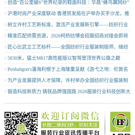
创造“百公里破6”世界纪录的鞋面科技｜华昌“蜂鸟翼网纱”
零生态皮”
沪港时尚产业深度联动 香港贸发局在沪举办买手沙龙，推
定义极致轻量
树立许村工艺新标准、激活产业发展新引擎——纺织行业
动业界交流
精准匹配供需资源，2026柯桥纺博会招展招商对接会即将
服装制版师/缝纫工（服装制作工）职业技能竞赛许村选拔
匠心比武立工艺标杆——全国纺织行业服装制版师、缝纫
举行！
赛圆满收官！
5830米，猛士M817高性能版以智驾登顶世界公路之巅
工技能竞赛许村选拔赛开赛
Penhaligon's潘海利根于上海隆重呈献《游弋之地：伦敦名
为产业发展提供人才保障，许村举办全国纺织行业服装制
流录》主题展览 致敬肖像兽首系列十周年传奇篇章
锻造科技新质力 铸就品牌强国路 2026服装行业科技创新大
版师/缝纫工职业技能竞赛选拔赛
会在杭州临平召开