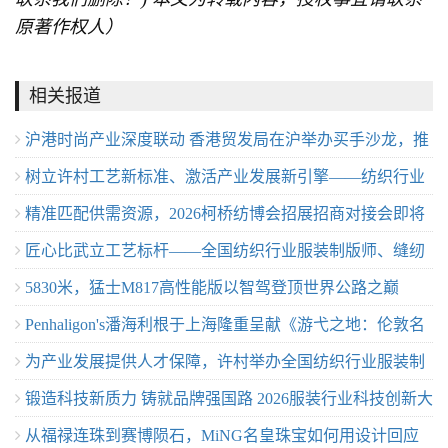
原著作权人）
相关报道
沪港时尚产业深度联动 香港贸发局在沪举办买手沙龙，推
树立许村工艺新标准、激活产业发展新引擎——纺织行业
动业界交流
精准匹配供需资源，2026柯桥纺博会招展招商对接会即将
服装制版师/缝纫工（服装制作工）职业技能竞赛许村选拔
匠心比武立工艺标杆——全国纺织行业服装制版师、缝纫
举行！
赛圆满收官！
5830米，猛士M817高性能版以智驾登顶世界公路之巅
工技能竞赛许村选拔赛开赛
Penhaligon's潘海利根于上海隆重呈献《游弋之地：伦敦名
为产业发展提供人才保障，许村举办全国纺织行业服装制
流录》主题展览 致敬肖像兽首系列十周年传奇篇章
锻造科技新质力 铸就品牌强国路 2026服装行业科技创新大
版师/缝纫工职业技能竞赛选拔赛
从福禄连珠到赛博陨石，MiNG名皇珠宝如何用设计回应
会在杭州临平召开