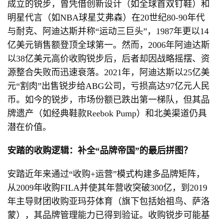
成立的锐步，曾凭借创新设计（如全球首双钉鞋）和
明星代言（如NBA球星艾弗森）在20世纪80-90年代
与耐克、阿迪达斯并称“运动三巨头”，1987年更以14
亿美元销售额登顶全球第一。然而，2006年阿迪达斯
以38亿美元高价收购锐步后，后者却因战略摇摆、资
源整合失败而迅速衰落。2021年，阿迪达斯以25亿美
元“割肉”出售锐步给ABG公司，亏损高达97亿元人民
币。如今的锐步，市场份额已跌出第一梯队，但其品
牌遗产（如经典鞋款Reebok Pump）和北美渠道仍具
潜在价值。
安踏的收购逻辑：补全“品牌帝国”的最后拼图？
安踏近年来通过“收购+运营”模式构建多品牌矩阵，
从2009年收购FILA并使其年营收突破300亿，到2019
年主导财团收购亚玛芬体育（旗下包括始祖鸟、萨洛
蒙），其品牌管理能力已得到验证。收购锐步可能基