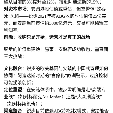
望从目前的8%提升至12%，接近阿迪达斯的15%；
对资本市场
：安踏港股估值或重估，但需警惕“蛇吞
象”风险——锐步2021年被ABG收购时估值仅25亿美
元，而安踏当前市值约3000亿港元，交易可能稀释其
利润率。
前瞻：收购只是开始，运营才是真正的战场
锐步的价值重建绝非易事。安踏若成功收购，需直面
三大挑战：
文化融合
：锐步的欧美基因与安踏的中国式管理如何
协同？阿迪达斯时期的“官僚化”教训警示，过度控制
可能扼杀创新；
定位重塑
：在安踏体系中，锐步需明确是走“高端专
业线”（如对标耐克Air Jordan）还是“大众潮流线”
（如对标斯凯奇）；
渠道整合
：锐步目前依赖ABG的授权模式，安踏能否