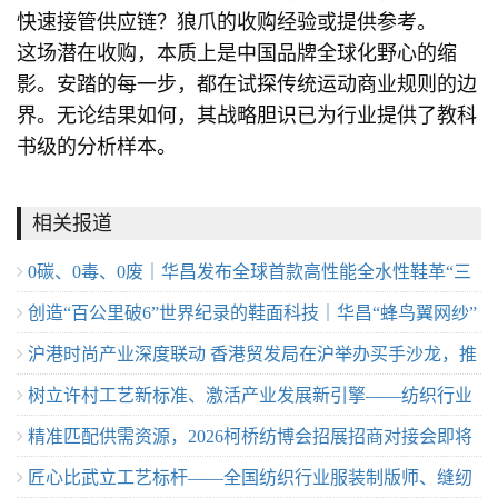
快速接管供应链？狼爪的收购经验或提供参考。
这场潜在收购，本质上是中国品牌全球化野心的缩
影。安踏的每一步，都在试探传统运动商业规则的边
界。无论结果如何，其战略胆识已为行业提供了教科
书级的分析样本。
相关报道
0碳、0毒、0废｜华昌发布全球首款高性能全水性鞋革“三
创造“百公里破6”世界纪录的鞋面科技｜华昌“蜂鸟翼网纱”
零生态皮”
沪港时尚产业深度联动 香港贸发局在沪举办买手沙龙，推
定义极致轻量
树立许村工艺新标准、激活产业发展新引擎——纺织行业
动业界交流
精准匹配供需资源，2026柯桥纺博会招展招商对接会即将
服装制版师/缝纫工（服装制作工）职业技能竞赛许村选拔
匠心比武立工艺标杆——全国纺织行业服装制版师、缝纫
举行！
赛圆满收官！