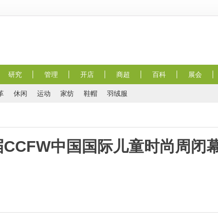
研究
管理
开店
商超
百科
展会
革
休闲
运动
家纺
鞋帽
羽绒服
届CCFW中国国际儿童时尚周闭