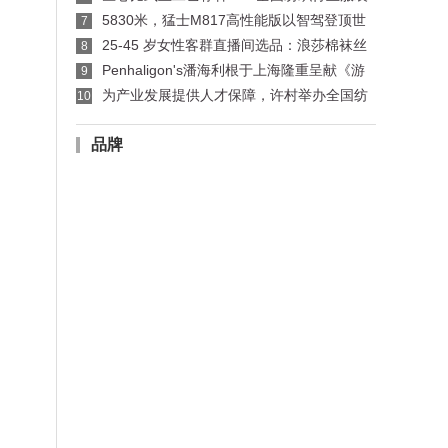
制版师、缝纫工技能竞赛许村选拔赛开赛
5830米，猛士M817高性能版以智驾登顶世
7
界公路之巅
25-45 岁女性客群直播间选品：浪莎棉袜丝
8
袜适配指南
Penhaligon's潘海利根于上海隆重呈献《游
9
弋之地：伦敦名流录》主题展览 致敬肖像兽首系
为产业发展提供人才保障，许村举办全国纺
10
列十周年传奇篇章
织行业服装制版师/缝纫工职业技能竞赛选拔赛
品牌