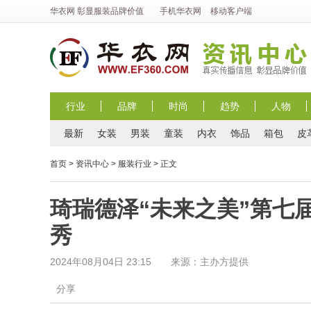
华衣网
彰显
服装
品牌价值
手机华衣网
移动客户端
行业
品牌
时尚
趋势
人物
最新
女装
男装
童装
内衣
饰品
箱包
皮
首页
>
资讯中心
>
服装行业
> 正文
琦瑞德泽“未来之美”第七
秀
2024年08月04日 23:15 来源：主办方提供
分享