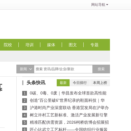
网站导航
院校
培训
媒体
图文
专题
搜索
新闻
搜索 资讯/品牌/企业/新款
头条快讯
最新
今日排行
本周上榜
幕
0碳、0毒、0废｜华昌发布全球首款高性能
1
全水性鞋革“三零生态皮”
创造“百公里破6”世界纪录的鞋面科技｜华
2
昌“蜂鸟翼网纱”定义极致轻量
沪港时尚产业深度联动 香港贸发局在沪举办
3
买手沙龙，推动业界交流
树立许村工艺新标准、激活产业发展新引擎
4
——纺织行业服装制版师/缝纫工（服装制作工）
精准匹配供需资源，2026柯桥纺博会招展招
5
职业技能竞赛许村选拔赛圆满收官！
商对接会即将举行！
匠心比武立工艺标杆——全国纺织行业服装
6