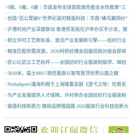
0碳、0毒、0废｜华昌发布全球首款高性能全水性鞋革“三
创造“百公里破6”世界纪录的鞋面科技｜华昌“蜂鸟翼网纱”
零生态皮”
沪港时尚产业深度联动 香港贸发局在沪举办买手沙龙，推
定义极致轻量
树立许村工艺新标准、激活产业发展新引擎——纺织行业
动业界交流
精准匹配供需资源，2026柯桥纺博会招展招商对接会即将
服装制版师/缝纫工（服装制作工）职业技能竞赛许村选拔
匠心比武立工艺标杆——全国纺织行业服装制版师、缝纫
举行！
赛圆满收官！
5830米，猛士M817高性能版以智驾登顶世界公路之巅
工技能竞赛许村选拔赛开赛
Penhaligon's潘海利根于上海隆重呈献《游弋之地：伦敦名
为产业发展提供人才保障，许村举办全国纺织行业服装制
流录》主题展览 致敬肖像兽首系列十周年传奇篇章
锻造科技新质力 铸就品牌强国路 2026服装行业科技创新大
版师/缝纫工职业技能竞赛选拔赛
会在杭州临平召开