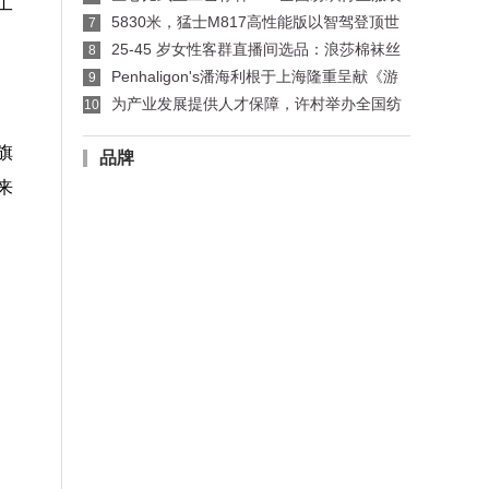
工
制版师、缝纫工技能竞赛许村选拔赛开赛
5830米，猛士M817高性能版以智驾登顶世
7
界公路之巅
25-45 岁女性客群直播间选品：浪莎棉袜丝
8
袜适配指南
Penhaligon's潘海利根于上海隆重呈献《游
9
弋之地：伦敦名流录》主题展览 致敬肖像兽首系
为产业发展提供人才保障，许村举办全国纺
10
列十周年传奇篇章
织行业服装制版师/缝纫工职业技能竞赛选拔赛
旗
品牌
来