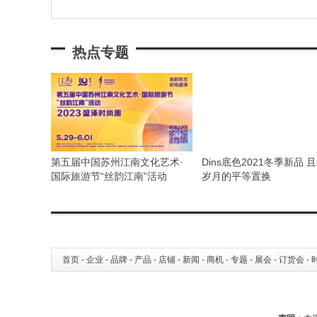
热点专题
第五届中国苏州江南文化艺术·
Dins底色2021冬季新品 
国际旅游节“丝韵江南”活动
岁月的平等置换
&2023盛泽时尚周
首页
-
企业
-
品牌
-
产品
-
店铺
-
新闻
-
商机
-
专题
-
展会
-
订货会
-