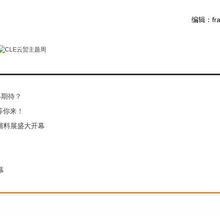
编辑：fra
得期待？
等你来！
辅料展盛大开幕
幕