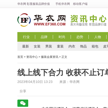
华衣网
彰显
服装
品牌价值
手机华衣网
移动客户端
行业
品牌
时尚
趋势
人物
最新
女装
男装
童装
内衣
饰品
箱包
皮
首页
>
资讯中心
>
服装会展资讯
> 正文
线上线下合力 收获不止订单
2023年04月10日 13:23 来源：华衣网
分享