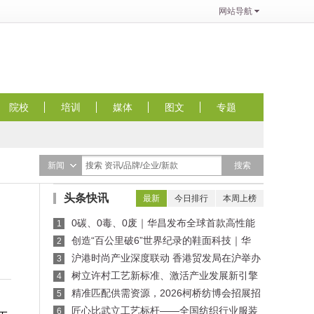
网站导航
院校
培训
媒体
图文
专题
搜索
新闻
搜索 资讯/品牌/企业/新款
头条快讯
最新
今日排行
本周上榜
0碳、0毒、0废｜华昌发布全球首款高性能
1
全水性鞋革“三零生态皮”
创造“百公里破6”世界纪录的鞋面科技｜华
2
昌“蜂鸟翼网纱”定义极致轻量
沪港时尚产业深度联动 香港贸发局在沪举办
3
买手沙龙，推动业界交流
树立许村工艺新标准、激活产业发展新引擎
4
——纺织行业服装制版师/缝纫工（服装制作工）
精准匹配供需资源，2026柯桥纺博会招展招
5
职业技能竞赛许村选拔赛圆满收官！
商对接会即将举行！
匠心比武立工艺标杆——全国纺织行业服装
6