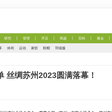
研究
管理
开店
商超
百科
展会
革
休闲
运动
家纺
鞋帽
羽绒服
 丝绸苏州2023圆满落幕！