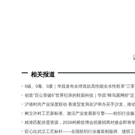
相关报道
0碳、0毒、0废｜华昌发布全球首款高性能全水性鞋革“三零
创造“百公里破6”世界纪录的鞋面科技｜华昌“蜂鸟翼网纱”
沪港时尚产业深度联动 香港贸发局在沪举办买手沙龙，推
树立许村工艺新标准、激活产业发展新引擎——纺织行业服
工）职业技能竞赛许村选拔赛圆满收官！
精准匹配供需资源，2026柯桥纺博会招展招商对接会即将
匠心比武立工艺标杆——全国纺织行业服装制版师、缝纫工