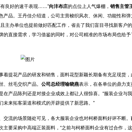
有良好的速干表现……”
向沣布庄
的点位上人气爆棚，
销售主管
色产品。王丹佳介绍道，公司主营梭织风衣、休闲、功能性和弹
而且主办单位也提前做好匹配工作，省去了我们盲目寻找新客户
牌的直接需求，学习借鉴的同时，对公司精准的市场布局也给予
事着提花产品的研发和销售，面料花型新颖长期备有充足现货，
丝、丝毛交织产品。
公司总经理喻晓燕
表示，在各单位的鼎力支
是在产品陈列还是对接企业成效上都让人很惊喜。“服装企业与
们未来拓客渠道和模式的开辟提供了新思路。”
、交流的场景随处可见，各大服装企业也对柯桥面料好评不断。
次主要采购中高端正装面料，“之前与柯桥面料企业有过合作，