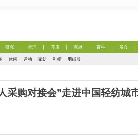
研究
管理
开店
商超
百科
展会
革
休闲
运动
家纺
鞋帽
羽绒服
人采购对接会”走进中国轻纺城