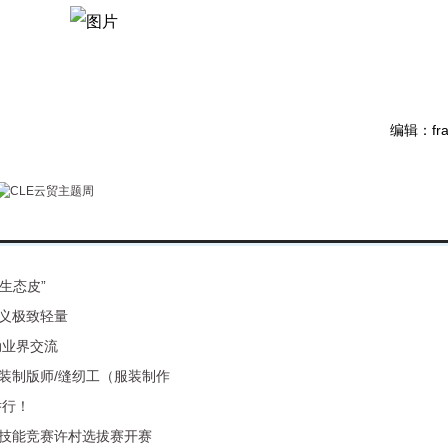
编辑：fra
生态皮”
定义极致轻量
动业界交流
装制版师/缝纫工（服装制作
举行！
技能竞赛许村选拔赛开赛