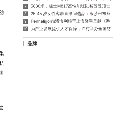
制版师、缝纫工技能竞赛许村选拔赛开赛
5830米，猛士M817高性能版以智驾登顶世
7
界公路之巅
纺
25-45 岁女性客群直播间选品：浪莎棉袜丝
8
袜适配指南
Penhaligon's潘海利根于上海隆重呈献《游
9
弋之地：伦敦名流录》主题展览 致敬肖像兽首系
为产业发展提供人才保障，许村举办全国纺
10
列十周年传奇篇章
织行业服装制版师/缝纫工职业技能竞赛选拔赛
品牌
集
杭
柳
、
管