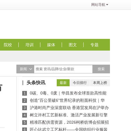
网站导航
院校
培训
媒体
图文
专题
搜索
新闻
搜索 资讯/品牌/企业/新款
头条快讯
最新
今日排行
本周上榜
市
0碳、0毒、0废｜华昌发布全球首款高性能
1
全水性鞋革“三零生态皮”
创造“百公里破6”世界纪录的鞋面科技｜华
2
昌“蜂鸟翼网纱”定义极致轻量
沪港时尚产业深度联动 香港贸发局在沪举办
3
买手沙龙，推动业界交流
树立许村工艺新标准、激活产业发展新引擎
4
——纺织行业服装制版师/缝纫工（服装制作工）
精准匹配供需资源，2026柯桥纺博会招展招
5
职业技能竞赛许村选拔赛圆满收官！
商对接会即将举行！
匠心比武立工艺标杆——全国纺织行业服装
6