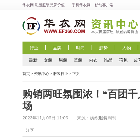
华衣网
彰显
服装
品牌价值
手机华衣网
移动客户端
行业
品牌
时尚
趋势
人物
最新
女装
男装
童装
内衣
饰品
箱包
皮
首页
>
资讯中心
>
服装行业
> 正文
购销两旺氛围浓！“百团千
场
2023年11月06日 11:06 来源：纺织服装周刊
分享