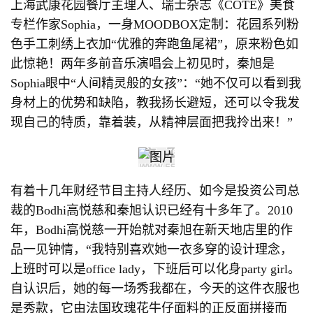
上海武康花园餐厅主理人、瑞士杂志《COTE》美食
专栏作家Sophia，一身MOODBOX定制：花园系列粉
色手工刺绣上衣加“优雅的奔跑鱼尾裙”，原来粉色如
此惊艳！两年多前音乐演唱会上初见时，秦旭是
Sophia眼中“人间精灵般的女孩”：“她不仅可以看到我
身材上的优势和缺陷，教我扬长避短，还可以令我发
现自己的特质，靠着装，从精神层面把我拎出来！”
有着十几年财经节目主持人经历、如今是投资公司总
裁的Bodhi高悦慈和秦旭认识已经有十多年了。2010
年，Bodhi高悦慈一开始就对秦旭在新天地店里的作
品一见钟情，“我特别喜欢她一衣多穿的设计理念，
上班时可以是office lady，下班后可以化身party girl。
自认识后，她的每一场秀我都在，今天的这件衣服也
是秀款，它由法国玫瑰花牛仔面料的正反面拼接而