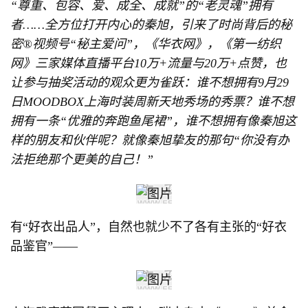
“尊重、包容、爱、成全、成就”的“老灵魂”拥有
者……全方位打开内心的秦旭，引来了时尚背后的秘
密®️视频号“秘主爱问”，《华衣网》，《第一纺织
网》三家媒体直播平台10万+流量与20万+点赞，也
让参与抽奖活动的观众更为雀跃：谁不想拥有9月29
日MOODBOX上海时装周新天地秀场的秀票？谁不想
拥有一条“优雅的奔跑鱼尾裙”，谁不想拥有像秦旭这
样的朋友和伙伴呢？就像秦旭挚友的那句“你没有办
法拒绝那个更美的自己！”
有“好衣出品人”，自然也就少不了各有主张的“好衣
品鉴官”——