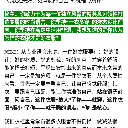
“绽放更美好、更本质的自己”的祝福与期许！
秘主：你致力于为每一位独立风骨的精英意见领袖打
造专属的时尚语言，你坚持“一衣多穿”的液态设计理
念，你坚持在高定中活用非遗，我想知道的是你认为
怎样的衣服才是好衣服？
NIKI：
从专业语言来讲，一件好衣服要有：好的设
计、好的材质、好的剪裁、好的创意，并穿着舒服，
能够扬长补短，呈现出被拎出来的真实而本来之美的
自己，一定是加分项，就是一件好衣服！从个人属性
来看：首先一定要尊重自己、让自己感觉舒服；其
次，要跟自己匹配、能让你精准做自己。
站在镜子前
面，问自己，这件衣服“放大”了你——就穿，这件衣
服“缩小”了你——就干脆的请走，“你”是核心。
我们衣柜里常常有很多衣服舍不得扔掉，做减法很