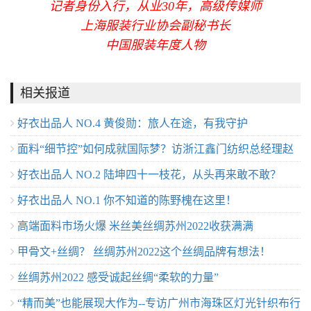
记者身份入行，从业30年，高级传媒师
上海服装行业协会副秘书长
中国服装年度人物
相关报道
好衣出品人 NO.4 黄俊勋：旅人在途，有我守护
面料“细节控”如何成就国际梦？访浙江鑫门纺织总经理赵
好衣出品人 NO.2 陆坤四十一枝花，从头再来敢不敢？
淳千
好衣出品人 NO.1 你不知道的陈野槐在这里！
高端面料市场火爆 米丝美丝绸苏州2022收获满满
甲骨文+丝绸？ 丝绸苏州2022这个丝绸品牌有想法！
丝绸苏州2022 感受诚起丝绸“柔软的力量”
“精而美”也能展现大作为--专访广州市海珠区灯光针织布行