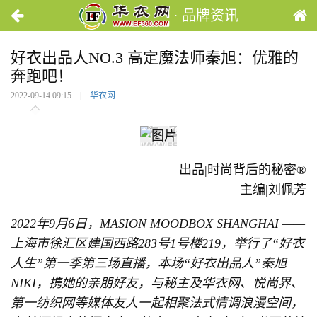
· 品牌资讯
好衣出品人NO.3 高定魔法师秦旭：优雅的
奔跑吧！
2022-09-14 09:15 |
华衣网
出品|时尚背后的秘密®
主编|刘佩芳
2022年9月6日，MASION MOODBOX SHANGHAI ——
上海市徐汇区建国西路283号1号楼219，举行了“好衣
人生”第一季第三场直播，本场“好衣出品人”秦旭
NIKI，携她的亲朋好友，与秘主及华衣网、悦尚界、
第一纺织网等媒体友人一起相聚法式情调浪漫空间，