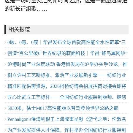
这是一场时空交汇的新时尚之旅，这是一曲激越奋进
的新长征组歌……
相关报道
0碳、0毒、0废｜华昌发布全球首款高性能全水性鞋革“三
创造“百公里破6”世界纪录的鞋面科技｜华昌“蜂鸟翼网纱”
零生态皮”
沪港时尚产业深度联动 香港贸发局在沪举办买手沙龙，推
定义极致轻量
树立许村工艺新标准、激活产业发展新引擎——纺织行业
动业界交流
精准匹配供需资源，2026柯桥纺博会招展招商对接会即将
服装制版师/缝纫工（服装制作工）职业技能竞赛许村选拔
匠心比武立工艺标杆——全国纺织行业服装制版师、缝纫
举行！
赛圆满收官！
5830米，猛士M817高性能版以智驾登顶世界公路之巅
工技能竞赛许村选拔赛开赛
Penhaligon's潘海利根于上海隆重呈献《游弋之地：伦敦名
为产业发展提供人才保障，许村举办全国纺织行业服装制
流录》主题展览 致敬肖像兽首系列十周年传奇篇章