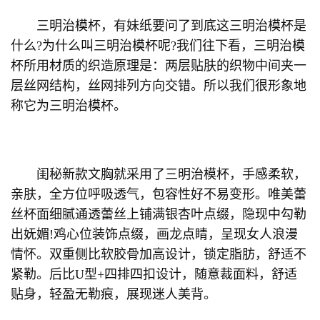
三明治模杯，有妹纸要问了到底这三明治模杯是
什么?为什么叫三明治模杯呢?我们往下看，三明治模
杯所用材质的织造原理是：两层贴肤的织物中间夹一
层丝网结构，丝网排列方向交错。所以我们很形象地
称它为三明治模杯。
闺秘新款文胸就采用了三明治模杯，手感柔软，
亲肤，全方位呼吸透气，包容性好不易变形。唯美蕾
丝杯面细腻通透蕾丝上铺满银杏叶点缀，隐现中勾勒
出妩媚!鸡心位装饰点缀，画龙点睛，呈现女人浪漫
情怀。双重侧比软胶骨加高设计，锁定脂肪，舒适不
紧勒。后比U型+四排四扣设计，随意裁面料，舒适
贴身，轻盈无勒痕，展现迷人美背。