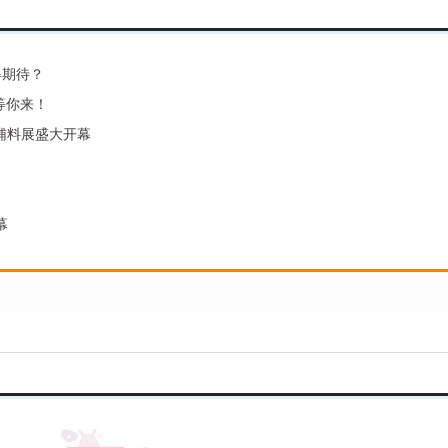
得期待？
等你来！
辅料展盛大开幕
幕