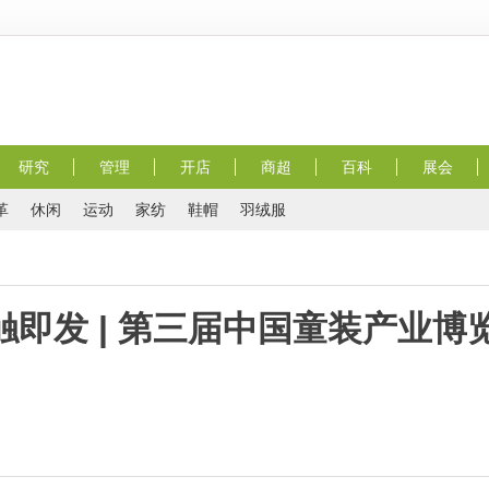
研究
管理
开店
商超
百科
展会
革
休闲
运动
家纺
鞋帽
羽绒服
即发 | 第三届中国童装产业博