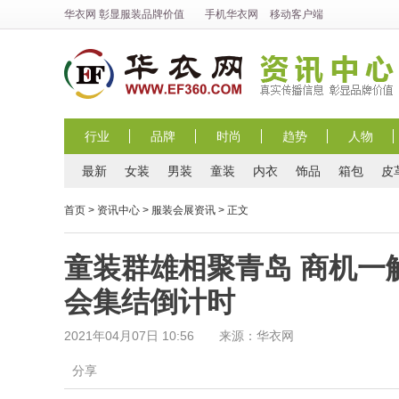
华衣网
彰显
服装
品牌价值
手机华衣网
移动客户端
行业
品牌
时尚
趋势
人物
最新
女装
男装
童装
内衣
饰品
箱包
皮
首页
>
资讯中心
>
服装会展资讯
> 正文
童装群雄相聚青岛 商机一触
会集结倒计时
2021年04月07日 10:56 来源：华衣网
分享