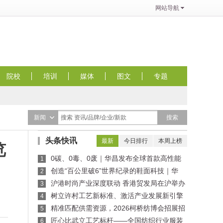
网站导航
院校
培训
媒体
图文
专题
搜索
新闻
搜索 资讯/品牌/企业/新款
头条快讯
最新
今日排行
本周上榜
览
0碳、0毒、0废｜华昌发布全球首款高性能
1
全水性鞋革“三零生态皮”
创造“百公里破6”世界纪录的鞋面科技｜华
2
昌“蜂鸟翼网纱”定义极致轻量
沪港时尚产业深度联动 香港贸发局在沪举办
3
买手沙龙，推动业界交流
树立许村工艺新标准、激活产业发展新引擎
4
——纺织行业服装制版师/缝纫工（服装制作工）
精准匹配供需资源，2026柯桥纺博会招展招
5
职业技能竞赛许村选拔赛圆满收官！
商对接会即将举行！
匠心比武立工艺标杆——全国纺织行业服装
6