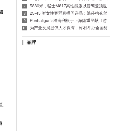
制版师、缝纫工技能竞赛许村选拔赛开赛
5830米，猛士M817高性能版以智驾登顶世
7
界公路之巅
盛
25-45 岁女性客群直播间选品：浪莎棉袜丝
8
袜适配指南
Penhaligon's潘海利根于上海隆重呈献《游
9
弋之地：伦敦名流录》主题展览 致敬肖像兽首系
为产业发展提供人才保障，许村举办全国纺
10
列十周年传奇篇章
织行业服装制版师/缝纫工职业技能竞赛选拔赛
品牌
，
人
是
复
直
身