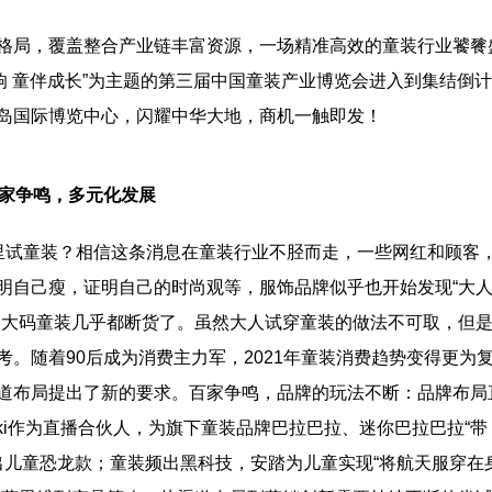
格局，覆盖整合产业链丰富资源，一场精准高效的童装行业饕餮
不童凡响 童伴成长”为主题的第三届中国童装产业博览会进入到集结倒计
岛国际博览中心，闪耀中华大地，商机一触即发！
百家争鸣，多元化发展
试童装？相信这条消息在童装行业不胫而走，一些网红和顾客
明自己瘦，证明自己的时尚观等，服饰品牌似乎也开始发现“大
，大码童装几乎都断货了。虽然大人试穿童装的做法不可取，但
。随着90后成为消费主力军，2021年童装消费趋势变得更为
道布局提出了新的要求。百家争鸣，品牌的玩法不断：品牌布局
ki作为直播合伙人，为旗下童装品牌巴拉巴拉、迷你巴拉巴拉“带
度释出儿童恐龙款；童装频出黑科技，安踏为儿童实现“将航天服穿在