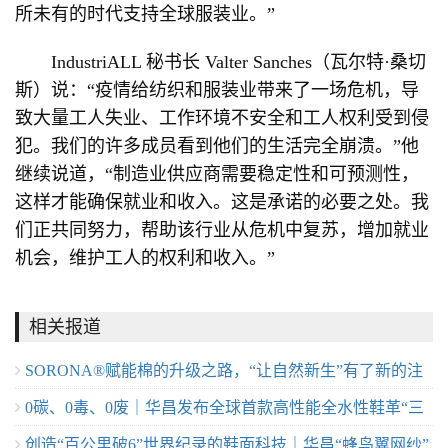
所未有的时代支持全球服装业。”
IndustriALL 秘书长 Valter Sanches（瓦尔特·桑切
斯）说：“疫情给纺织和服装业带来了一场危机，导
致大量工人失业、工作环境不安全和工人权利受到侵
犯。我们的许多成员看到他们的生活完全崩溃。”他
继续说道，“制造业供应商需要稳定性和可预测性，
这样才能确保就业和收入。这是承诺的必要之处。我
们正共同努力，帮助该行业从危机中复苏，增加就业
机会，维护工人的权利和收入。”
相关报道
SORONA®赋能棉的升级之路，“让自然新生”有了新的注
0碳、0毒、0废｜华昌发布全球首款高性能全水性鞋革“三
解
创造“百公里破6”世界纪录的鞋面科技｜华昌“蜂鸟翼网纱”
零生态皮”