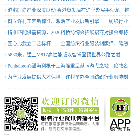
沪港时尚产业深度联动 香港贸发局在沪举办买手沙龙，推
定义极致轻量
树立许村工艺新标准、激活产业发展新引擎——纺织行业
动业界交流
精准匹配供需资源，2026柯桥纺博会招展招商对接会即将
服装制版师/缝纫工（服装制作工）职业技能竞赛许村选拔
匠心比武立工艺标杆——全国纺织行业服装制版师、缝纫
举行！
赛圆满收官！
5830米，猛士M817高性能版以智驾登顶世界公路之巅
工技能竞赛许村选拔赛开赛
Penhaligon's潘海利根于上海隆重呈献《游弋之地：伦敦名
为产业发展提供人才保障，许村举办全国纺织行业服装制
流录》主题展览 致敬肖像兽首系列十周年传奇篇章
版师/缝纫工职业技能竞赛选拔赛