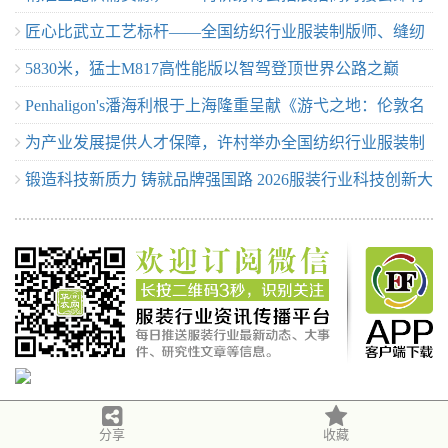
匠心比武立工艺标杆——全国纺织行业服装制版师、缝纫
举行！
赛圆满收官！
5830米，猛士M817高性能版以智驾登顶世界公路之巅
工技能竞赛许村选拔赛开赛
Penhaligon's潘海利根于上海隆重呈献《游弋之地：伦敦名
为产业发展提供人才保障，许村举办全国纺织行业服装制
流录》主题展览 致敬肖像兽首系列十周年传奇篇章
锻造科技新质力 铸就品牌强国路 2026服装行业科技创新大
版师/缝纫工职业技能竞赛选拔赛
会在杭州临平召开
分享
收藏