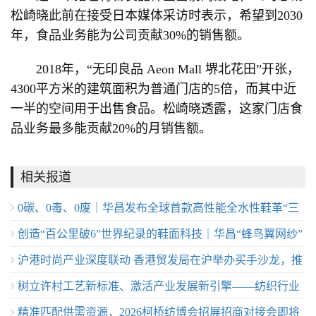
松崎晓此前在接受日本媒体采访时表示，希望到2030
年，食品业务能为公司贡献30%的销售额。
2018年，“无印良品 Aeon Mall 堺北花田”开张，
4300平方米的建筑面积为普通门店的5倍，而其中近
一半的空间用于出售食品。松崎晓透露，这家门店食
品业务最多能贡献20%的月销售额。
相关报道
0碳、0毒、0废｜华昌发布全球首款高性能全水性鞋革“三
创造“百公里破6”世界纪录的鞋面科技｜华昌“蜂鸟翼网纱”
零生态皮”
沪港时尚产业深度联动 香港贸发局在沪举办买手沙龙，推
定义极致轻量
树立许村工艺新标准、激活产业发展新引擎——纺织行业
动业界交流
精准匹配供需资源，2026柯桥纺博会招展招商对接会即将
服装制版师/缝纫工（服装制作工）职业技能竞赛许村选拔