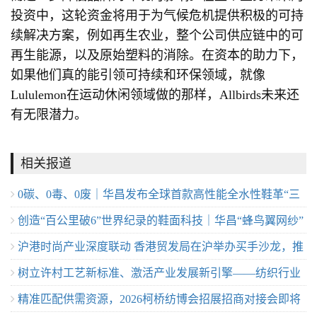
投资中，这轮资金将用于为气候危机提供积极的可持
续解决方案，例如再生农业，整个公司供应链中的可
再生能源，以及原始塑料的消除。在资本的助力下，
如果他们真的能引领可持续和环保领域，就像
Lululemon在运动休闲领域做的那样，Allbirds未来还
有无限潜力。
相关报道
0碳、0毒、0废｜华昌发布全球首款高性能全水性鞋革“三
创造“百公里破6”世界纪录的鞋面科技｜华昌“蜂鸟翼网纱”
零生态皮”
沪港时尚产业深度联动 香港贸发局在沪举办买手沙龙，推
定义极致轻量
树立许村工艺新标准、激活产业发展新引擎——纺织行业
动业界交流
精准匹配供需资源，2026柯桥纺博会招展招商对接会即将
服装制版师/缝纫工（服装制作工）职业技能竞赛许村选拔