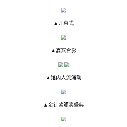
▲开幕式
▲嘉宾合影
▲馆内人流涌动
▲金针奖颁奖盛典