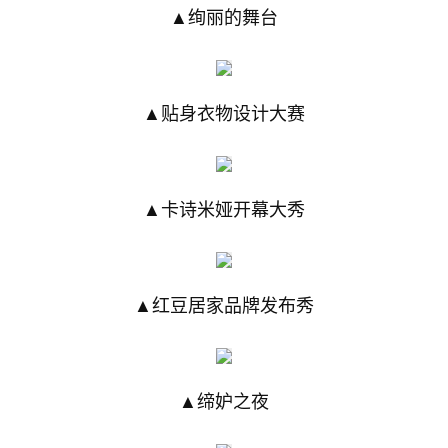
▲绚丽的舞台
▲贴身衣物设计大赛
▲卡诗米娅开幕大秀
▲红豆居家品牌发布秀
▲缔妒之夜