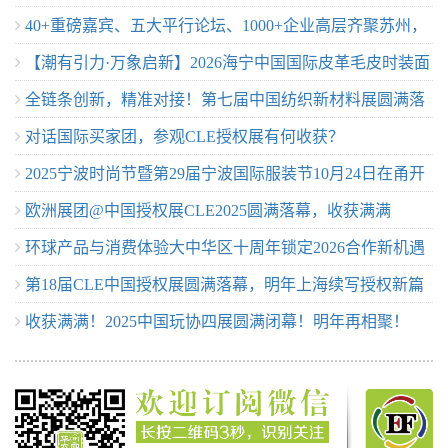
40+重磅嘉宾、五大平行论坛、1000+企业高层齐聚苏州，
得期待？
【潮有引力·万象启新】2026海宁中国国际皮革毛皮时装面
等你来！
全链条创新，精准对接！第七届中国纺织新材料展圆满落
辅料展盛大开幕
对话国际买家团，参观CLE授权展有何收获？
幕
2025宁波时尚节暨第29届宁波国际服装节10月24日在甬开
欧洲展团@中国授权展CLE2025圆满落幕，收获满满
幕
环球产品与消费体验大中华区十周年锁定2026合作新机遇
第18届CLE中国授权展圆满落幕，明年上海续写授权新篇
收获满满！2025中国玩协四展圆满闭幕！明年再相聚！
章