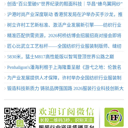
创造“百公里破6”世界纪录的鞋面科技｜华昌“蜂鸟翼网纱”
零生态皮”
沪港时尚产业深度联动 香港贸发局在沪举办买手沙龙，推
定义极致轻量
树立许村工艺新标准、激活产业发展新引擎——纺织行业
动业界交流
精准匹配供需资源，2026柯桥纺博会招展招商对接会即将
服装制版师/缝纫工（服装制作工）职业技能竞赛许村选拔
匠心比武立工艺标杆——全国纺织行业服装制版师、缝纫
举行！
赛圆满收官！
5830米，猛士M817高性能版以智驾登顶世界公路之巅
工技能竞赛许村选拔赛开赛
Penhaligon's潘海利根于上海隆重呈献《游弋之地：伦敦名
为产业发展提供人才保障，许村举办全国纺织行业服装制
流录》主题展览 致敬肖像兽首系列十周年传奇篇章
锻造科技新质力 铸就品牌强国路 2026服装行业科技创新大
版师/缝纫工职业技能竞赛选拔赛
会在杭州临平召开