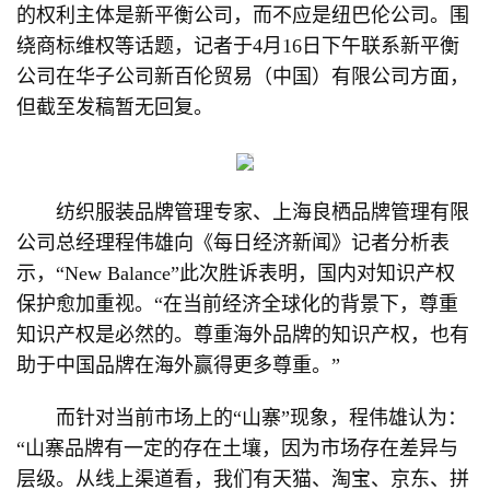
的权利主体是新平衡公司，而不应是纽巴伦公司。围
绕商标维权等话题，记者于4月16日下午联系新平衡
公司在华子公司新百伦贸易（中国）有限公司方面，
但截至发稿暂无回复。
纺织服装品牌管理专家、上海良栖品牌管理有限
公司总经理程伟雄向《每日经济新闻》记者分析表
示，“New Balance”此次胜诉表明，国内对知识产权
保护愈加重视。“在当前经济全球化的背景下，尊重
知识产权是必然的。尊重海外品牌的知识产权，也有
助于中国品牌在海外赢得更多尊重。”
而针对当前市场上的“山寨”现象，程伟雄认为：
“山寨品牌有一定的存在土壤，因为市场存在差异与
层级。从线上渠道看，我们有天猫、淘宝、京东、拼