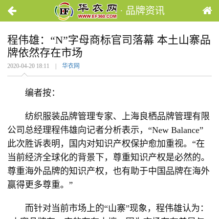
· 品牌资讯
程伟雄：“N”字母商标官司落幕 本土山寨品
牌依然存在市场
2020-04-20 18:11 |
华衣网
编者按：
纺织服装品牌管理专家、上海良栖品牌管理有限
公司总经理程伟雄向记者分析表示，“New Balance”
此次胜诉表明，国内对知识产权保护愈加重视。“在
当前经济全球化的背景下，尊重知识产权是必然的。
尊重海外品牌的知识产权，也有助于中国品牌在海外
赢得更多尊重。”
而针对当前市场上的“山寨”现象，程伟雄认为：