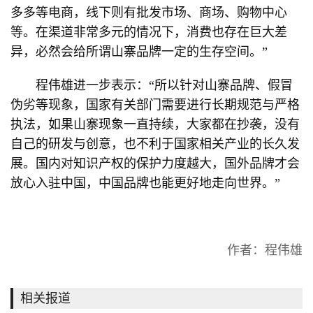
多多等电商，线下则有批发市场、商场、购物中心
等。在渠道非常多元的情况下，消费也存在巨大差
异，必然会给所谓山寨品牌一定的生存空间。”
程伟雄进一步表示：“所以针对山寨品牌、假冒
伪劣等现象，国家有关部门需要进行长期规范与严格
执法，如果山寨现象一直持续，大家都在抄袭，没有
自己的研发与创意，也不利于国家相关产业的长久发
展。国内对知识产权的保护力度越大，国外品牌才会
放心入驻中国，中国品牌也能更好地走向世界。”
作者：程伟雄
相关报道