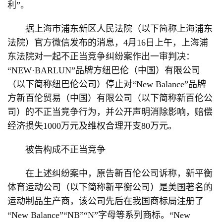
利”。
据上海市浦东新区人民法院（以下简称上海浦东
法院）官方微信发布的消息，4月16日上午，上海浦
东法院对一起不正当竞争纠纷案作出一审判决：
“NEW·BARLUN”品牌方纽巴伦（中国）有限公司
（以下简称纽巴伦公司）停止对“New Balance”品牌
方新百伦贸易（中国）有限公司（以下简称新百伦公
司）的不正当竞争行为，并公开声明消除影响，赔偿
经济损失1000万元及维权合理开支80万元。
被告构成不正当竞争
在上述纠纷案中，原告新百伦公司诉称，新平衡
体育运动公司（以下简称新平衡公司）是美国著名的
运动制品生产商，该公司先后在我国商标局注册了
“New Balance”“NB”“N”字母等系列商标。“New