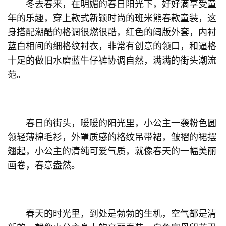
冬去春来，在明媚的春日阳光下，好好滴享受童
年的乐趣，穿上款式新颖时尚的班米熊春款童装，这
身搭配潮酷的格调很燃很酷，红色的阔版外套，内衬
蓝白相间的细格纹衬衣，非常有创意的领口，和逼格
十足的做旧水磨蓝牛仔裤协调自然，满满的街头潮流
范。
春日的街头，暖暖的阳光里，小公主一袭粉色圆
领轻薄棉毛衫，外罩质感的格纹吊带裙，皱褶的裙摆
翘起，小公主的清纯可爱气质，就像春天的一幅美丽
画卷，春意盎然。
春天的时光里，到处是勃勃的生机，空气都是清