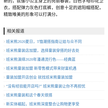
新的，就像小公主身上的亮丽春装，白色字母印花卫
衣，搭配弹力灰色打底裤，创意十足的遮阳帽搭配，
精致唯美的形象可以打满分。
相关报道
班米熊2020夏日，T恤潮搭指南让娃与众不同
班米熊童装店加盟，选择童装穿搭的好去处
班米熊演绎2020年潘通流行色——经典蓝
班米熊童装加盟 新零售模式带来财富机遇
童装加盟开店创业 就找班米熊童装加盟
“没有经验能开店吗?” 班米熊童装让你不再担忧
班米熊童装和这个春天很搭
新实体崛起，班米熊深度整合让购物更享受