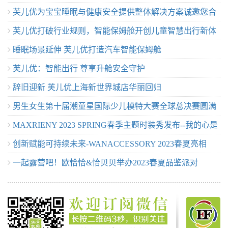
芙儿优为宝宝睡眠与健康安全提供整体解决方案诚邀您合
门店
芙儿优打破行业规则，智能保姆舱开创儿童智慧出行新体
作
睡眠场景延伸 芙儿优打造汽车智能保姆舱
验
芙儿优：智能出行 尊享升舱安全守护
辞旧迎新 芙儿优上海新世界城店华丽回归
男生女生第十届潮童星国际少儿模特大赛全球总决赛圆满
MAXRIENY 2023 SPRING春季主题时装秀发布--我的心是
落幕
创新赋能可持续未来-WANACCESSORY 2023春夏亮相
万花筒
一起露营吧！欧恰恰&恰贝贝举办2023春夏品鉴派对
MODE上海服装服饰展