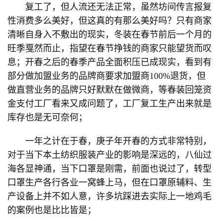
复工了，但人流还无法正常，虽然坊间传言报复
性消费多么美好，但这真的有那么美好吗？只有商家
清晰自身入不敷出的现实，冬装在春节前后一个月的
旺季戛然而止，指望在春节挣钱的商家只能望货而叹
息；开春之后的春季产品全面积压已成现实，看到有
部分做加盟业务的品牌商要求加盟商100%退货，但
做直营业务的品牌只好默默在做微商，等春装回笼资
金支付工厂看来又成问题了，工厂复工生产出来就是
库存也是无可奈何；
一年之计在于春，庚子年开春的方式非常特别，
对于当下本土纺织服装产业的影响是深远的，八仙过
海各显神通，当下口罩是刚需，前面也说过了，转型
口罩生产各行各业一窝蜂上马，但在口罩原辅料、生
产设备上并不如人意，许多坑踩进去实际上一地鸡毛
的案例也是比比皆是；