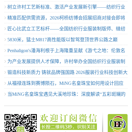
树立许村工艺新标准、激活产业发展新引擎——纺织行业
动业界交流
精准匹配供需资源，2026柯桥纺博会招展招商对接会即将
服装制版师/缝纫工（服装制作工）职业技能竞赛许村选拔
匠心比武立工艺标杆——全国纺织行业服装制版师、缝纫
举行！
赛圆满收官！
5830米，猛士M817高性能版以智驾登顶世界公路之巅
工技能竞赛许村选拔赛开赛
Penhaligon's潘海利根于上海隆重呈献《游弋之地：伦敦名
为产业发展提供人才保障，许村举办全国纺织行业服装制
流录》主题展览 致敬肖像兽首系列十周年传奇篇章
锻造科技新质力 铸就品牌强国路 2026服装行业科技创新大
版师/缝纫工职业技能竞赛选拔赛
从福禄连珠到赛博陨石，MiNG名皇珠宝如何用设计回应
会在杭州临平召开
当MiNG名皇珠宝遇见大溪地珍珠：深度解读“五彩斑斓的
行业趋势
黑”