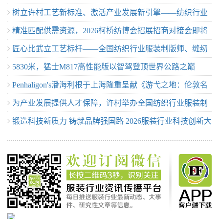
树立许村工艺新标准、激活产业发展新引擎——纺织行业
动业界交流
精准匹配供需资源，2026柯桥纺博会招展招商对接会即将
服装制版师/缝纫工（服装制作工）职业技能竞赛许村选拔
匠心比武立工艺标杆——全国纺织行业服装制版师、缝纫
举行！
赛圆满收官！
5830米，猛士M817高性能版以智驾登顶世界公路之巅
工技能竞赛许村选拔赛开赛
Penhaligon's潘海利根于上海隆重呈献《游弋之地：伦敦名
为产业发展提供人才保障，许村举办全国纺织行业服装制
流录》主题展览 致敬肖像兽首系列十周年传奇篇章
锻造科技新质力 铸就品牌强国路 2026服装行业科技创新大
版师/缝纫工职业技能竞赛选拔赛
会在杭州临平召开