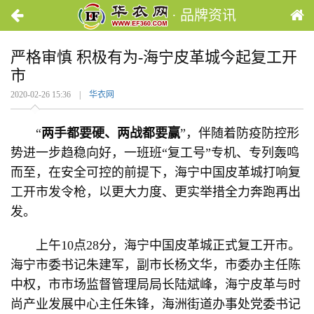
· 品牌资讯
严格审慎 积极有为-海宁皮革城今起复工开
市
2020-02-26 15:36 |
华衣网
“
两手都要硬、两战都要赢
”，伴随着防疫防控形
势进一步趋稳向好，一班班“复工号”专机、专列轰鸣
而至，在安全可控的前提下，海宁中国皮革城打响复
工开市发令枪，以更大力度、更实举措全力奔跑再出
发。
上午10点28分，海宁中国皮革城正式复工开市。
海宁市委书记朱建军，副市长杨文华，市委办主任陈
中权，市市场监督管理局局长陆斌峰，海宁皮革与时
尚产业发展中心主任朱锋，海洲街道办事处党委书记