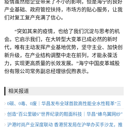
疫情虽然给企业带来了不小的影响，但是海宁的良好
产业基础、政府管控扶持，市场方的贴心服务，让我
们对复工复产充满了信心。
“突如其来的疫情，也给了我们沉淀与思考的机
会。它启示我们，在大转型大变革已成必然的新时
代，唯有主动发挥产业基地优势，坚守主业、加快创
新升级，在产业结构调整中走在前列，才能永葆活
力，实现更高质量的长效发展。”海宁中国皮革城股
份有限公司常务副总经理徐侃煦表示。
相关报道
0碳、0毒、0废｜华昌发布全球首款高性能全水性鞋革“三
创造“百公里破6”世界纪录的鞋面科技｜华昌“蜂鸟翼网纱”
零生态皮”
沪港时尚产业深度联动 香港贸发局在沪举办买手沙龙，推
定义极致轻量