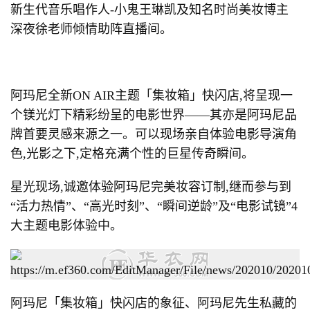
新生代音乐唱作人-小鬼王琳凯及知名时尚美妆博主
深夜徐老师倾情助阵直播间。
阿玛尼全新ON AIR主题「集妆箱」快闪店,将呈现一
个镁光灯下精彩纷呈的电影世界——其亦是阿玛尼品
牌首要灵感来源之一。可以现场亲自体验电影导演角
色,光影之下,定格充满个性的巨星传奇瞬间。
星光现场,诚邀体验阿玛尼完美妆容订制,继而参与到
“活力热情”、“高光时刻”、“瞬间逆龄”及“电影试镜”4
大主题电影体验中。
阿玛尼「集妆箱」快闪店的象征、阿玛尼先生私藏的