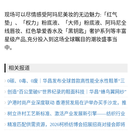
现场可以尽情感受阿玛尼美妆的无边魅力:「红气
垫」、「权力」粉底液、「大师」粉底液、阿玛尼全
线唇妆、红色挚爱香水及「黑钥匙」奢护系列等丰富
星级产品,充分投入到这场全球瞩目的潮妆盛事当
中。
相关报道
0碳、0毒、0废｜华昌发布全球首款高性能全水性鞋革“三
创造“百公里破6”世界纪录的鞋面科技｜华昌“蜂鸟翼网纱”
零生态皮”
沪港时尚产业深度联动 香港贸发局在沪举办买手沙龙，推
定义极致轻量
树立许村工艺新标准、激活产业发展新引擎——纺织行业
动业界交流
精准匹配供需资源，2026柯桥纺博会招展招商对接会即将
服装制版师/缝纫工（服装制作工）职业技能竞赛许村选拔