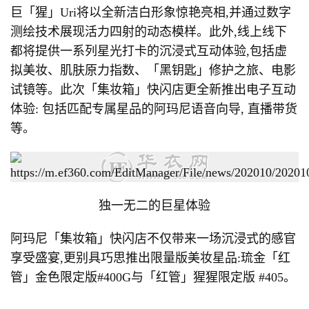
巨「猩」Uri将以全新洁白形象惊艳亮相,并通过数字
测绘技术展现活力四射的动态模样。此外,线上线下
都将提供一系列星光打卡的沉浸式互动体验,包括虚
拟美妆、肌肤原力指数、「黑钥匙」修护之旅、电影
试镜等。此次「集妆箱」快闪店更全新推出电子互动
体验: 包括匹配专属星品的阿玛尼语音向导, 直播带货
等。
独一无二的巨星体验
阿玛尼「集妆箱」快闪店不仅带来一场沉浸式的感官
享受盛宴,更别具巧思推出限量版美妆星品:琉金「红
管」金色限定版#400G与「红管」猩猩限定版 #405。