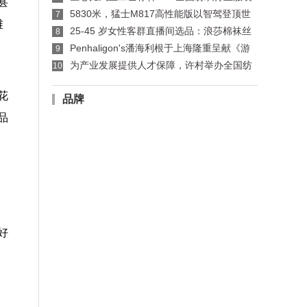
甚
制版师、缝纫工技能竞赛许村选拔赛开赛
5830米，猛士M817高性能版以智驾登顶世
7
维
界公路之巅
25-45 岁女性客群直播间选品：浪莎棉袜丝
8
袜适配指南
Penhaligon's潘海利根于上海隆重呈献《游
9
弋之地：伦敦名流录》主题展览 致敬肖像兽首系
为产业发展提供人才保障，许村举办全国纺
10
列十周年传奇篇章
织行业服装制版师/缝纫工职业技能竞赛选拔赛
花
品牌
品
好
、