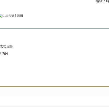
编辑：
湘成功启幕
凉的风