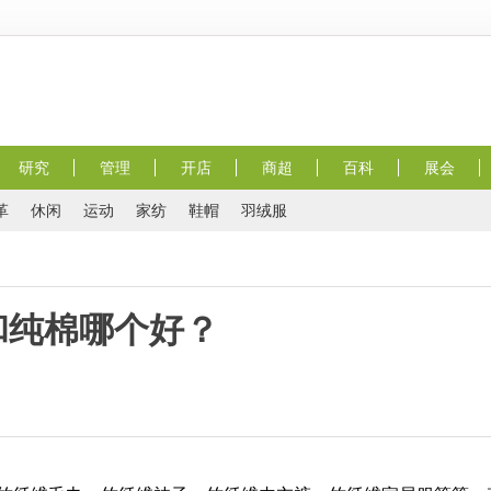
研究
管理
开店
商超
百科
展会
革
休闲
运动
家纺
鞋帽
羽绒服
和纯棉哪个好？