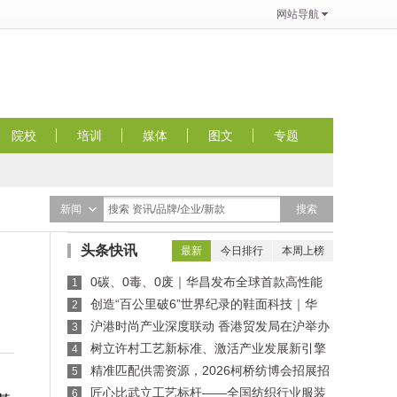
网站导航
院校
培训
媒体
图文
专题
搜索
新闻
搜索 资讯/品牌/企业/新款
头条快讯
最新
今日排行
本周上榜
0碳、0毒、0废｜华昌发布全球首款高性能
1
全水性鞋革“三零生态皮”
创造“百公里破6”世界纪录的鞋面科技｜华
2
昌“蜂鸟翼网纱”定义极致轻量
沪港时尚产业深度联动 香港贸发局在沪举办
3
买手沙龙，推动业界交流
树立许村工艺新标准、激活产业发展新引擎
4
——纺织行业服装制版师/缝纫工（服装制作工）
精准匹配供需资源，2026柯桥纺博会招展招
5
职业技能竞赛许村选拔赛圆满收官！
商对接会即将举行！
匠心比武立工艺标杆——全国纺织行业服装
6