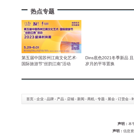
热点专题
第五届中国苏州江南文化艺术·
Dins底色2021冬季新品 
国际旅游节“丝韵江南”活动
岁月的平等置换
&2023盛泽时尚周
首页
-
企业
-
品牌
-
产品
-
店铺
-
新闻
-
商机
-
专题
-
展会
-
订货会
-
声明：
本
声明：
信息资