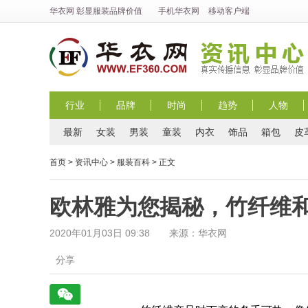
华衣网
彰显
服装
品牌价值
手机华衣网
移动客户端
行业
品牌
时尚
趋势
人物
最新
女装
男装
童装
内衣
饰品
箱包
皮
首页
>
资讯中心
>
服装百科
> 正文
欧林雅为您揭秘，竹纤维
2020年01月03日 09:38 来源：华衣网
分享