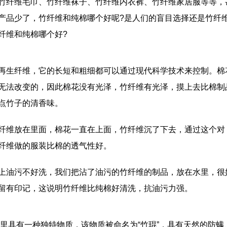
纤维毛巾、竹纤维袜子、竹纤维内衣裤、竹纤维家居服等等，
产品少了，竹纤维和纯棉哪个好呢?是人们的盲目选择还是竹纤
纤维和纯棉哪个好?
生纤维，它的长短和粗细都可以通过现代科学技术来控制。棉
无法改变的，因此棉花没有光泽，竹纤维有光泽，摸上去比棉制
点竹子的清香味。
维放在里面，棉花一直在上面，竹纤维沉了下去，通过这个对
纤维做的服装比棉的透气性好。
油污不好洗，我们把沾了油污的竹纤维的制品，放在水里，很
留有印记，这说明竹纤维比纯棉好清洗，抗油污力强。
具有一种独特物质，该物质被命名为“竹琨”，具有天然的防螨