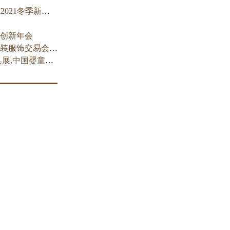
Dins底色2021冬季新品 且看与岁月的平等置换
创新年会
中国（深圳）国际品牌服装服饰交易会,时尚深圳展
2026中国授权展,中国玩具展,中国婴童用品展,中国幼教展