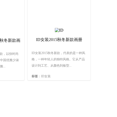
赞：8257
赞：6364
ID女装2015秋冬新款画册
15秋冬新款画
ID女装2015秋冬新款，代表的是一种风
冬新款，以快时尚
格，一种年轻人的独特风格。它从产品
中国优雅少淑
设计到工艺、从颜色到板型...
...
标签
：ID女装