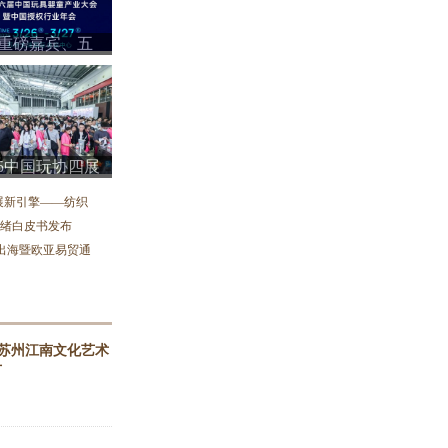
25-45 岁女性客群直播间选品：浪莎棉袜丝袜适配指
+重磅嘉宾、五
为产业发展提供人才保障，许村举办全国纺织行业服装
平行论坛、
匠心比武立工艺标杆——全国纺织行业服装制版师
00+企业高
Penhaligon's潘海利根于上海隆重呈献《游弋之地
5830米，猛士M817高性能版以智驾登顶世界公路之巅
沪港时尚产业深度联动 香港贸发局在沪举办买手沙龙
25中国玩协四展
精准匹配供需资源，2026柯桥纺博会招展招商对接会即
大开幕，五大亮
展新引擎——纺织
带你沉
业情绪白皮书发布
出海暨欧亚易贸通
苏州江南文化艺术
节