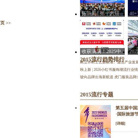
拓新局 | 第十六届
40
中国玩具婴童产业
大
 >>
大会暨
10
收获满满！2025中
20
国玩协四展圆满闭
盛
2015流行趋势排行
树立许村工艺新标准、激活产业发
幕！明年
点
秋上新 | 2026小红书服饰潮流行
驶向品牌出海新航道 虎门服装品牌
2015流行专题
第五届中国
·国际旅游
[详细]