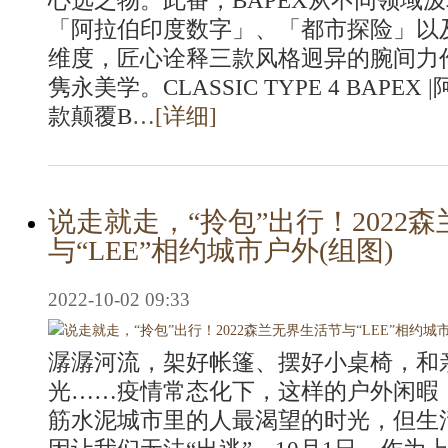
心选之物。此番，BAPEX从不同领域
「阿拉伯印度数字」、「都市探险」以
维度，匠心诠释三款风格迥异的腕间力
隽永美学。CLASSIC TYPE 4 BAPE
款颠覆B
…[
详细
]
说走就走，“拎包”出行！2022
与“LEE”相约城市户外(组图)
2022-10-02 09:33
潺潺河流，架好帐篷、摆好小桌椅，和
光……疫情常态化下，这样的户外闲暇，
筋水泥城市里的人最渴望的时光，但生