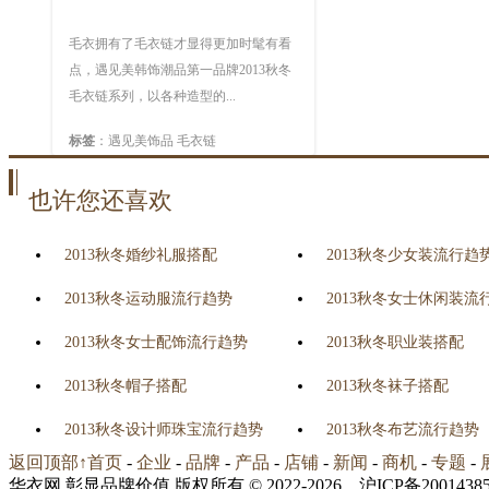
毛衣链新款画册
毛衣拥有了毛衣链才显得更加时髦有看
点，遇见美韩饰潮品第一品牌2013秋冬
毛衣链系列，以各种造型的...
标签
：遇见美饰品 毛衣链
也许您还喜欢
2013秋冬婚纱礼服搭配
2013秋冬少女装流行趋
2013秋冬运动服流行趋势
2013秋冬女士休闲装流
2013秋冬女士配饰流行趋势
2013秋冬职业装搭配
2013秋冬帽子搭配
2013秋冬袜子搭配
2013秋冬设计师珠宝流行趋势
2013秋冬布艺流行趋势
返回顶部↑
首页
-
企业
-
品牌
-
产品
-
店铺
-
新闻
-
商机
-
专题
-
华衣网 彰显品牌价值 版权所有 © 2022-2026 沪ICP备20014385