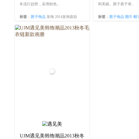
冬流行趋势，采用粉色...
和美丽。茜子善于将...
标签
：
茜子饰品
发饰 2014发饰新款
标签
：
茜子饰品
围巾
帽
赞：8038
UJM遇见美韩饰潮品2013秋冬