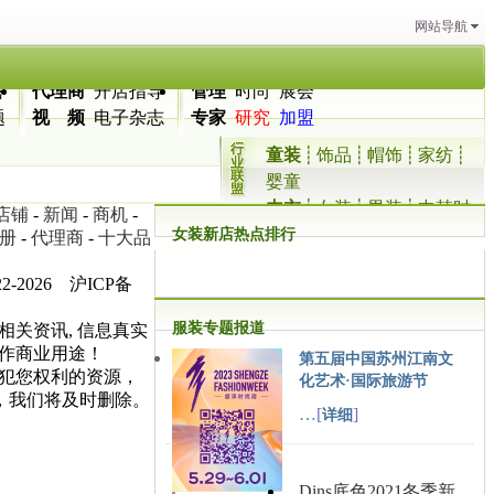
网站导航
答
代理商
开店指导
管理
时尚
展会
题
视 频
电子杂志
专家
研究
加盟
童装
┊
饰品
┊
帽饰
┊
家纺
┊
婴童
内衣
┊
女装
┊
男装
┊
中韩时
店铺
-
新闻
-
商机
-
尚网
女装新店热点排行
册
-
代理商
-
十大品
-2026 沪ICP备
服装专题报道
关资讯, 信息真实
作商业用途！
第五届中国苏州江南文
犯您权利的资源，
化艺术·国际旅游节
2)，我们将及时删除。
…[
]
详细
Dins底色2021冬季新