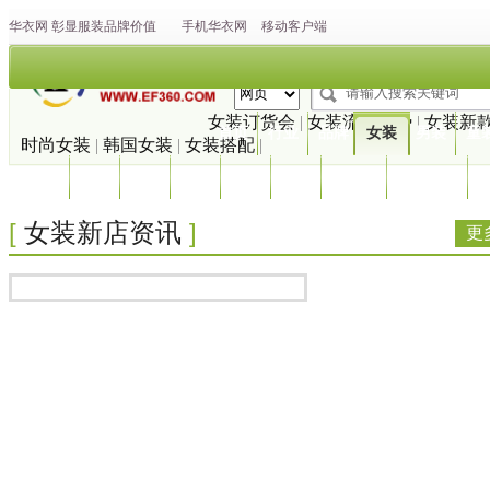
华衣网
彰显
服装
品牌价值
手机华衣网
移动客户端
女装订货会
|
女装流行趋势
|
女装新
首页
行业
品牌
女装
男装
童
时尚女装
|
韩国女装
|
女装搭配
|
箱包
皮革
休闲
运动
家纺
鞋帽
羽绒服
流行趋势
[
]
女装新店资讯
更