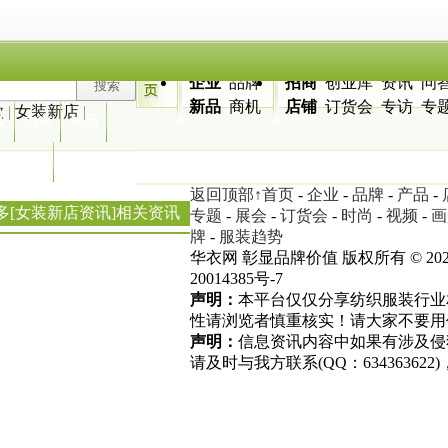
企业
品牌
招商
创业库
资讯
问
新品
商机
店铺
订货会
专访
专
款
|
女装新店
|
装
内衣
饰品
服装搭配
地图
返回顶部↑
首页
-
企业
-
品牌
-
产品
-
多[女装新店资讯]相关资讯
专题
-
展会
-
订货会
-
时尚
-
视频
-
画
牌
-
服装趋势
华衣网 彰显品牌价值 版权所有 © 2022
20014385号-7
声明：
本平台仅仅分享纺织服装行业相
性请浏览者慎重核实！请大家不要用
声明：
信息资讯内容中如果有涉及侵
请及时与我方联系(QQ：63436362