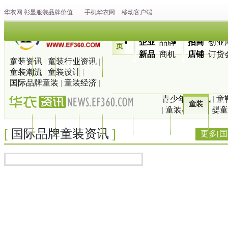
华衣网
彰显
服装
品牌价值
手机华衣网
移动客户端
企业
品牌
招商
创业
新品
商机
店铺
订货
童装资讯
|
童装行业资讯
|
首页
行业
品牌
女装
童装潮流
|
童装设计
|
国际品牌童装
|
童装经济
|
青少年装资讯
|
童
男装
童装
内衣
|
童装小百科
|
婴童
休闲
运动
家纺
鞋帽
羽绒服
流行趋势
服装搭配
地图
[
]
国际品牌童装资讯
更多[